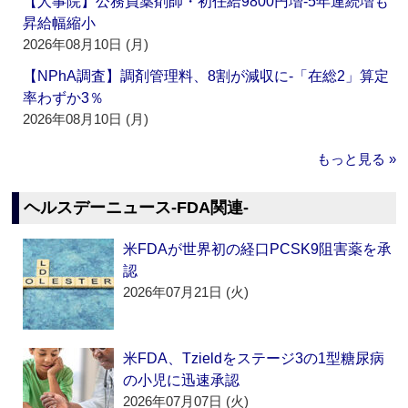
【人事院】公務員薬剤師・初任給9800円増‐5年連続増も
昇給幅縮小
2026年08月10日 (月)
【NPhA調査】調剤管理料、8割が減収に‐「在総2」算定
率わずか3％
2026年08月10日 (月)
もっと見る »
ヘルスデーニュース‐FDA関連‐
米FDAが世界初の経口PCSK9阻害薬を承
認
2026年07月21日 (火)
米FDA、Tzieldをステージ3の1型糖尿病
の小児に迅速承認
2026年07月07日 (火)