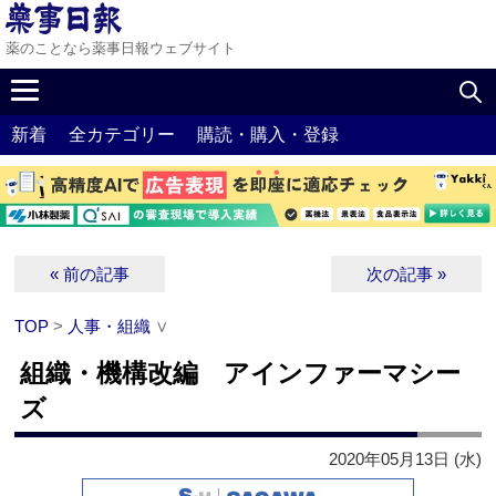
薬のことなら薬事日報ウェブサイト
新着
全カテゴリー
購読・購入・登録
« 前の記事
次の記事 »
TOP
>
人事・組織
∨
組織・機構改編 アインファーマシー
ズ
2020年05月13日 (水)