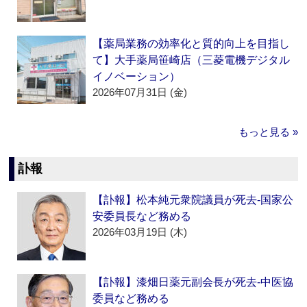
【薬局業務の効率化と質的向上を目指し
て】大手薬局笹崎店（三菱電機デジタル
イノベーション）
2026年07月31日 (金)
もっと見る »
訃報
【訃報】松本純元衆院議員が死去‐国家公
安委員長など務める
2026年03月19日 (木)
【訃報】漆畑日薬元副会長が死去‐中医協
委員など務める