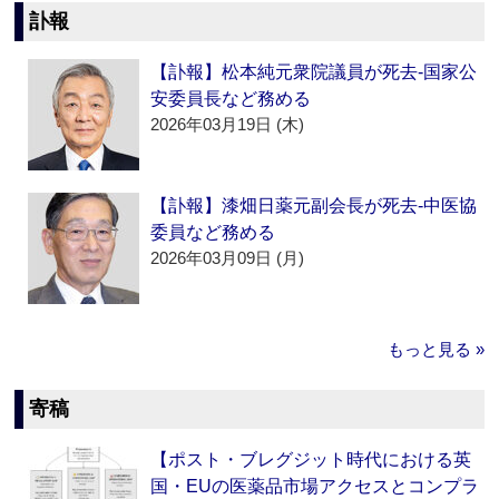
訃報
【訃報】松本純元衆院議員が死去‐国家公
安委員長など務める
2026年03月19日 (木)
【訃報】漆畑日薬元副会長が死去‐中医協
委員など務める
2026年03月09日 (月)
もっと見る »
寄稿
【ポスト・ブレグジット時代における英
国・EUの医薬品市場アクセスとコンプラ