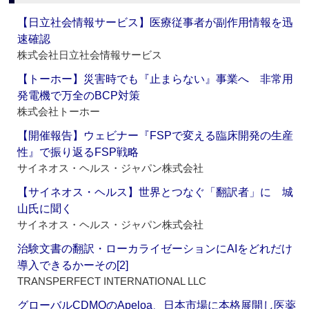
【日立社会情報サービス】医療従事者が副作用情報を迅
速確認
株式会社日立社会情報サービス
【トーホー】災害時でも『止まらない』事業へ 非常用
発電機で万全のBCP対策
株式会社トーホー
【開催報告】ウェビナー『FSPで変える臨床開発の生産
性』で振り返るFSP戦略
サイネオス・ヘルス・ジャパン株式会社
【サイネオス・ヘルス】世界とつなぐ「翻訳者」に 城
山氏に聞く
サイネオス・ヘルス・ジャパン株式会社
治験文書の翻訳・ローカライゼーションにAIをどれだけ
導入できるかーその[2]
TRANSPERFECT INTERNATIONAL LLC
グローバルCDMOのApeloa、日本市場に本格展開し医薬