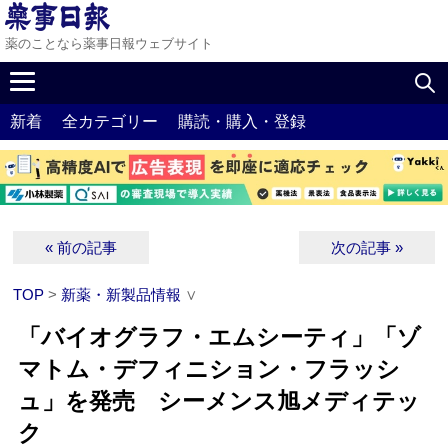
薬のことなら薬事日報ウェブサイト
新着
全カテゴリー
購読・購入・登録
« 前の記事
次の記事 »
TOP
>
新薬・新製品情報
∨
「バイオグラフ・エムシーティ」「ゾ
マトム・デフィニション・フラッシ
ュ」を発売 シーメンス旭メディテッ
ク