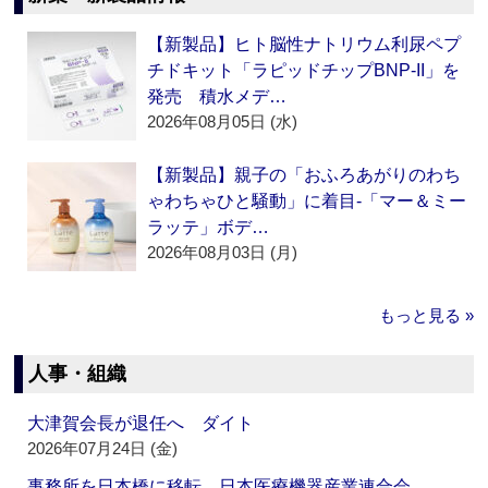
【新製品】ヒト脳性ナトリウム利尿ペプ
チドキット「ラピッドチップBNP-II」を
発売 積水メデ…
2026年08月05日 (水)
【新製品】親子の「おふろあがりのわち
ゃわちゃひと騒動」に着目‐「マー＆ミー
ラッテ」ボデ…
2026年08月03日 (月)
もっと見る »
人事・組織
大津賀会長が退任へ ダイト
2026年07月24日 (金)
事務所を日本橋に移転 日本医療機器産業連合会