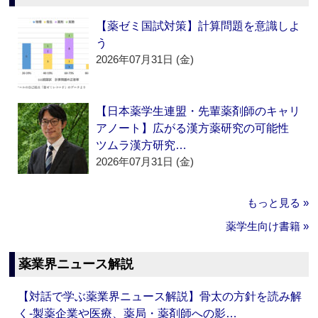
【薬ゼミ国試対策】計算問題を意識しよ
う
2026年07月31日 (金)
【日本薬学生連盟・先輩薬剤師のキャリ
アノート】広がる漢方薬研究の可能性
ツムラ漢方研究…
2026年07月31日 (金)
もっと見る »
薬学生向け書籍 »
薬業界ニュース解説
【対話で学ぶ薬業界ニュース解説】骨太の方針を読み解
く‐製薬企業や医療、薬局・薬剤師への影…