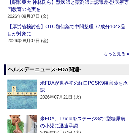
【昭和薬大 神林氏ら】獣医師と薬剤師に認識差‐獣医療専
門教育の充実を
2026年08月07日 (金)
【厚労省検討会】OTC類似薬で中間整理‐77成分1042品
目が対象に
2026年08月07日 (金)
もっと見る »
ヘルスデーニュース‐FDA関連‐
米FDAが世界初の経口PCSK9阻害薬を承
認
2026年07月21日 (火)
米FDA、Tzieldをステージ3の1型糖尿病
の小児に迅速承認
2026年07月07日 (火)