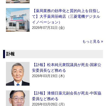
【薬局業務の効率化と質的向上を目指し
て】大手薬局笹崎店（三菱電機デジタル
イノベーション）
2026年07月31日 (金)
もっと見る »
訃報
【訃報】松本純元衆院議員が死去‐国家公
安委員長など務める
2026年03月19日 (木)
【訃報】漆畑日薬元副会長が死去‐中医協
委員など務める
2026年03月09日 (月)