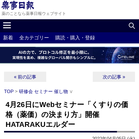
薬のことなら薬事日報ウェブサイト
新着
全カテゴリー
購読・購入・登録
« 前の記事
次の記事 »
TOP
>
研修会 セミナー 催し物
∨
4月26日にWebセミナー「くすりの価
格（薬価）の決まり方」開催
HATARAKUエルダー
2022年04月05日 (火)