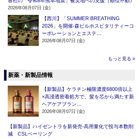
各社の「令和8年熊本地震」被災地への支援（順位不動）
2026年08月07日 (金)
【西川】「SUMMER BREATHING
2026」を開催‐森ビルホスピタリティーコ
ーポレーションとエステ…
2026年08月07日 (金)
もっと見る »
新薬・新製品情報
【新製品】ケラチン極限濃度6800倍以上
×高浸透密着処方で、髪を芯から満たす新
ヘアケアブラン…
2026年08月07日 (金)
【新製品】ハイゼントラを新発売‐高用量化で投与本数削
減 CSLベーリング