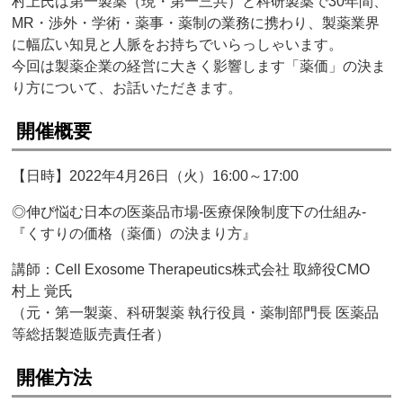
村上氏は第一製薬（現・第一三共）と科研製薬で30年間、
MR・渉外・学術・薬事・薬制の業務に携わり、製薬業界
に幅広い知見と人脈をお持ちでいらっしゃいます。
今回は製薬企業の経営に大きく影響します「薬価」の決ま
り方について、お話いただきます。
開催概要
【日時】2022年4月26日（火）16:00～17:00
◎伸び悩む日本の医薬品市場‐医療保険制度下の仕組み‐
『くすりの価格（薬価）の決まり方』
講師：Cell Exosome Therapeutics株式会社 取締役CMO
村上 覚氏
（元・第一製薬、科研製薬 執行役員・薬制部門長 医薬品
等総括製造販売責任者）
開催方法