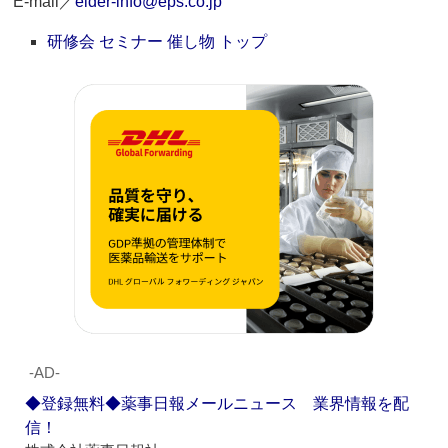
E-mail／
elder-info@eps.co.jp
研修会 セミナー 催し物 トップ
‐AD‐
◆登録無料◆薬事日報メールニュース 業界情報を配
信！