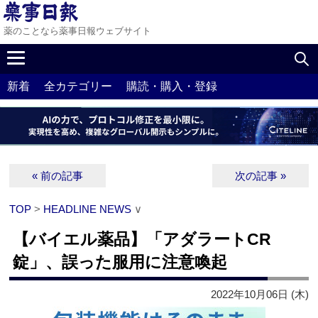
薬のことなら薬事日報ウェブサイト
新着
全カテゴリー
購読・購入・登録
« 前の記事
次の記事 »
TOP
>
HEADLINE NEWS
∨
【バイエル薬品】「アダラートCR
錠」、誤った服用に注意喚起
2022年10月06日 (木)