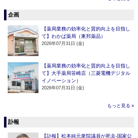
企画
【薬局業務の効率化と質的向上を目指し
て】わかば薬局（東邦薬品）
2026年07月31日 (金)
【薬局業務の効率化と質的向上を目指し
て】大手薬局笹崎店（三菱電機デジタル
イノベーション）
2026年07月31日 (金)
もっと見る »
訃報
【訃報】松本純元衆院議員が死去‐国家公