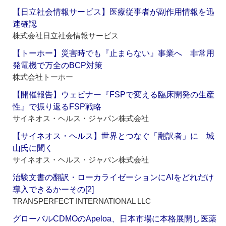
【日立社会情報サービス】医療従事者が副作用情報を迅
速確認
株式会社日立社会情報サービス
【トーホー】災害時でも『止まらない』事業へ 非常用
発電機で万全のBCP対策
株式会社トーホー
【開催報告】ウェビナー『FSPで変える臨床開発の生産
性』で振り返るFSP戦略
サイネオス・ヘルス・ジャパン株式会社
【サイネオス・ヘルス】世界とつなぐ「翻訳者」に 城
山氏に聞く
サイネオス・ヘルス・ジャパン株式会社
治験文書の翻訳・ローカライゼーションにAIをどれだけ
導入できるかーその[2]
TRANSPERFECT INTERNATIONAL LLC
グローバルCDMOのApeloa、日本市場に本格展開し医薬