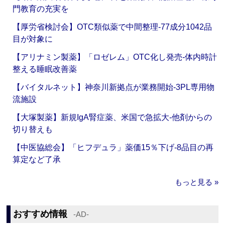
門教育の充実を
【厚労省検討会】OTC類似薬で中間整理‐77成分1042品
目が対象に
【アリナミン製薬】「ロゼレム」OTC化し発売‐体内時計
整える睡眠改善薬
【バイタルネット】神奈川新拠点が業務開始‐3PL専用物
流施設
【大塚製薬】新規IgA腎症薬、米国で急拡大‐他剤からの
切り替えも
【中医協総会】「ヒフデュラ」薬価15％下げ‐8品目の再
算定など了承
もっと見る »
おすすめ情報
‐AD‐