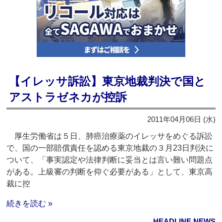
【イレッサ訴訟】東京地裁判決で国と
アストラゼネカが控訴
2011年04月06日 (水)
厚生労働省は５日、肺癌治療薬のイレッサをめぐる訴訟
で、国の一部賠償責任を認める東京地裁の３月23日判決に
ついて、「事実認定や法律判断に妥当とは言い難い問題点
がある。上級審の判断を仰ぐ必要がある」として、東京高
裁に控
続きを読む »
HEADLINE NEWS