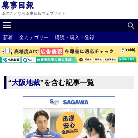
薬のことなら薬事日報ウェブサイト
新着
全カテゴリー
購読・購入・登録
“
大阪地裁
”を含む記事一覧