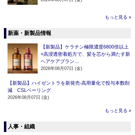
もっと見る »
新薬・新製品情報
【新製品】ケラチン極限濃度6800倍以上
×高浸透密着処方で、髪を芯から満たす新
ヘアケアブラン…
2026年08月07日 (金)
【新製品】ハイゼントラを新発売‐高用量化で投与本数削
減 CSLベーリング
2026年08月07日 (金)
もっと見る »
人事・組織