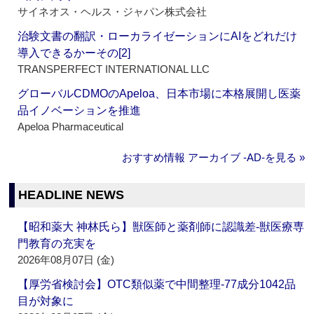
サイネオス・ヘルス・ジャパン株式会社
治験文書の翻訳・ローカライゼーションにAIをどれだけ
導入できるかーその[2]
TRANSPERFECT INTERNATIONAL LLC
グローバルCDMOのApeloa、日本市場に本格展開し医薬
品イノベーションを推進
Apeloa Pharmaceutical
おすすめ情報 アーカイブ ‐AD‐を見る »
HEADLINE NEWS
【昭和薬大 神林氏ら】獣医師と薬剤師に認識差‐獣医療専
門教育の充実を
2026年08月07日 (金)
【厚労省検討会】OTC類似薬で中間整理‐77成分1042品
目が対象に