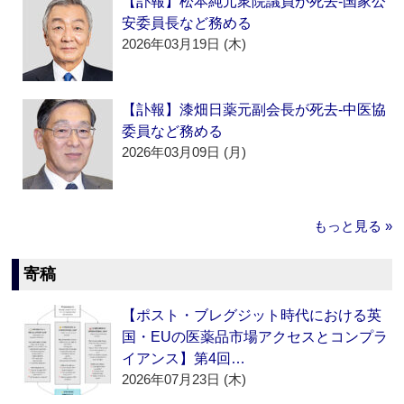
【訃報】松本純元衆院議員が死去‐国家公
安委員長など務める
2026年03月19日 (木)
【訃報】漆畑日薬元副会長が死去‐中医協
委員など務める
2026年03月09日 (月)
もっと見る »
寄稿
【ポスト・ブレグジット時代における英
国・EUの医薬品市場アクセスとコンプラ
イアンス】第4回…
2026年07月23日 (木)