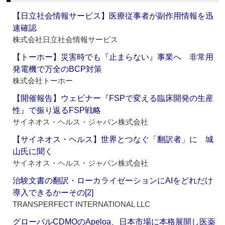
【日立社会情報サービス】医療従事者が副作用情報を迅
速確認
株式会社日立社会情報サービス
【トーホー】災害時でも『止まらない』事業へ 非常用
発電機で万全のBCP対策
株式会社トーホー
【開催報告】ウェビナー『FSPで変える臨床開発の生産
性』で振り返るFSP戦略
サイネオス・ヘルス・ジャパン株式会社
【サイネオス・ヘルス】世界とつなぐ「翻訳者」に 城
山氏に聞く
サイネオス・ヘルス・ジャパン株式会社
治験文書の翻訳・ローカライゼーションにAIをどれだけ
導入できるかーその[2]
TRANSPERFECT INTERNATIONAL LLC
グローバルCDMOのApeloa、日本市場に本格展開し医薬