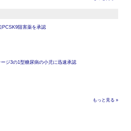
口PCSK9阻害薬を承認
をステージ3の1型糖尿病の小児に迅速承認
もっと見る »