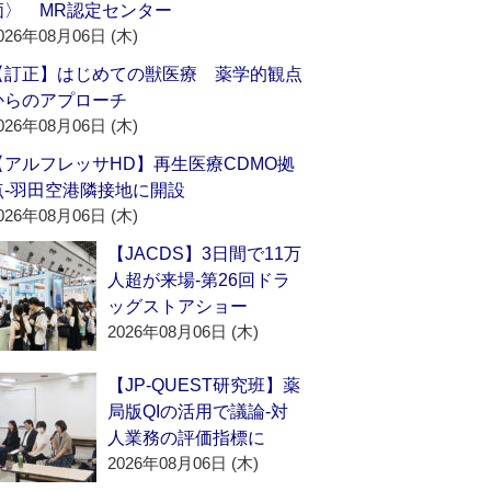
価〉 MR認定センター
026年08月06日 (木)
【訂正】はじめての獣医療 薬学的観点
からのアプローチ
026年08月06日 (木)
【アルフレッサHD】再生医療CDMO拠
点‐羽田空港隣接地に開設
026年08月06日 (木)
【JACDS】3日間で11万
人超が来場‐第26回ドラ
ッグストアショー
2026年08月06日 (木)
【JP-QUEST研究班】薬
局版QIの活用で議論‐対
人業務の評価指標に
2026年08月06日 (木)