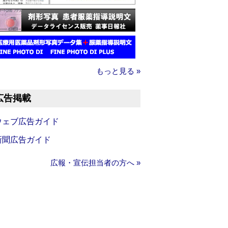
もっと見る »
広告掲載
ウェブ広告ガイド
新聞広告ガイド
広報・宣伝担当者の方へ »