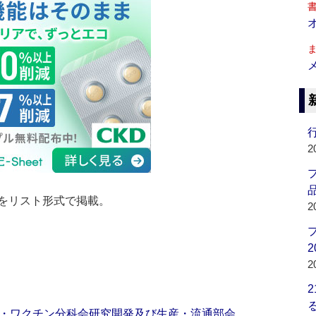
行
2
品
をリスト形式で掲載。
2
2
2
・ワクチン分科会研究開発及び生産・流通部会