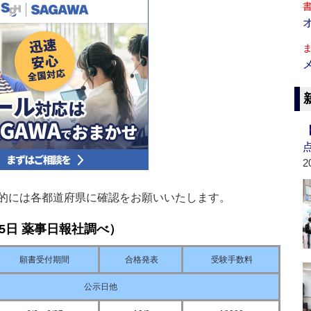
2
的には各都道府県に確認をお願いいたします。
5日 薬事日報社調べ）
願書受付期間
合格発表
受験手数料
公示日他