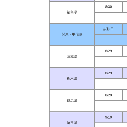
8/30
福島県
試験日
関東・甲信越
8/29
茨城県
8/29
栃木県
8/29
群馬県
9/10
埼玉県