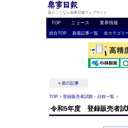
薬のことなら薬事日報ウェブサイト
TOP
ニュース
業界情報
総合TOP
新着記事一覧
全カテゴリ
« 前の記事
TOP
>
登録販売者試験・日程一覧
∨
令和5年度 登録販売者試