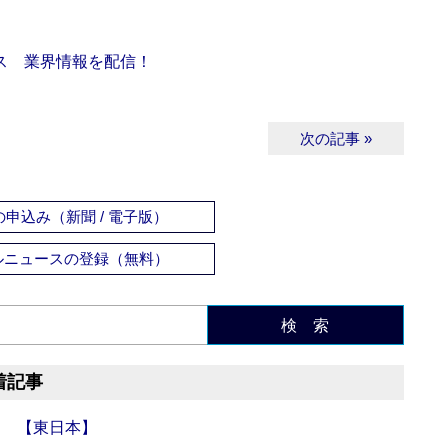
ス 業界情報を配信！
次の記事 »
申込み（新聞 / 電子版）
ルニュースの登録（無料）
検 索
着記事
日 【東日本】