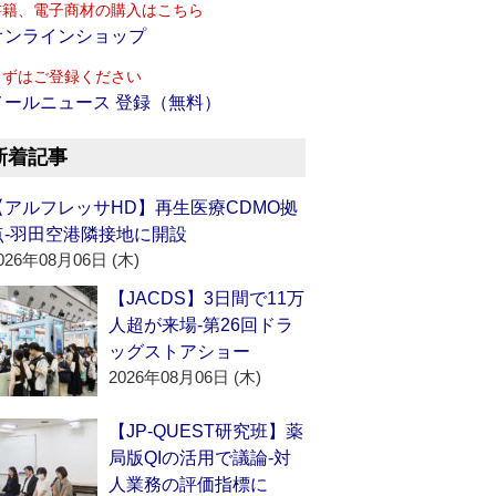
書籍、電子商材の購入はこちら
オンラインショップ
まずはご登録ください
メールニュース 登録（無料）
新着記事
【アルフレッサHD】再生医療CDMO拠
点‐羽田空港隣接地に開設
026年08月06日 (木)
【JACDS】3日間で11万
人超が来場‐第26回ドラ
ッグストアショー
2026年08月06日 (木)
【JP-QUEST研究班】薬
局版QIの活用で議論‐対
人業務の評価指標に