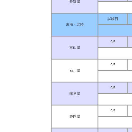
長野県
試験日
東海・北陸
9/6
富山県
9/6
石川県
9/6
岐阜県
9/6
静岡県