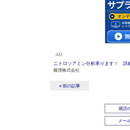
‐AD‐
ニトロソアミン分析承ります！ 詳
蝶理株式会社
« 前の記事
購読の
メー