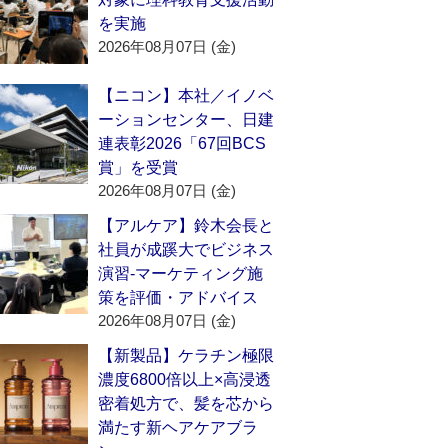
を実施
2026年08月07日 (金)
【ニコン】本社／イノベ
ーションセンター、日建
連表彰2026「67回BCS
賞」を受賞
2026年08月07日 (金)
【アルケア】鈴木会長と
社員が成蹊大でビジネス
演習‐マーケティング施
策を評価・アドバイス
2026年08月07日 (金)
【新製品】ケラチン極限
濃度6800倍以上×高浸透
密着処方で、髪を芯から
満たす新ヘアケアブラ