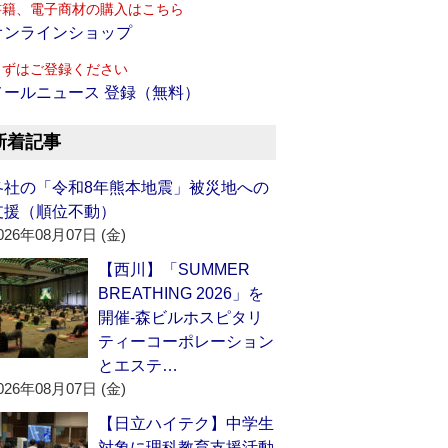
書籍、電子商材の購入はこちら
オンラインショップ
まずはご登録ください
メールニュース 登録（無料）
新着記事
各社の「令和8年熊本地震」被災地への
支援（順位不動）
026年08月07日 (金)
【西川】「SUMMER
BREATHING 2026」を
開催‐森ビルホスピタリ
ティーコーポレーション
とエステ…
026年08月07日 (金)
【日立ハイテク】中学生
対象に理科教育支援活動