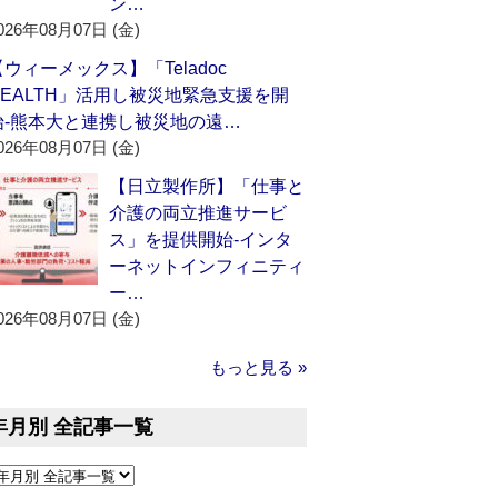
ン…
026年08月07日 (金)
【ウィーメックス】「Teladoc
HEALTH」活用し被災地緊急支援を開
始‐熊本大と連携し被災地の遠…
026年08月07日 (金)
【日立製作所】「仕事と
介護の両立推進サービ
ス」を提供開始‐インタ
ーネットインフィニティ
ー…
026年08月07日 (金)
もっと見る »
年月別 全記事一覧