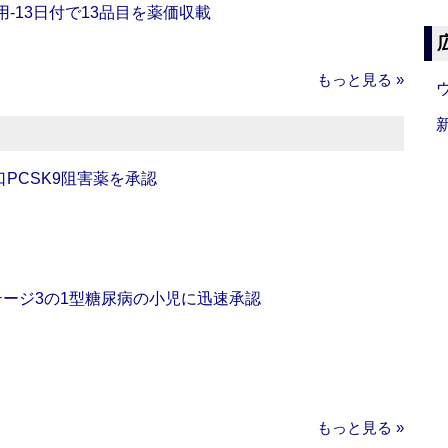
‐13日付で13品目を薬価収載
もっと見る »
口PCSK9阻害薬を承認
をステージ3の1型糖尿病の小児に迅速承認
もっと見る »