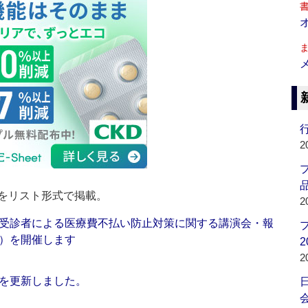
行
2
品
をリスト形式で掲載。
2
受診者による医療費不払い防止対策に関する講演会・報
）を開催します
2
2
を更新しました。
会