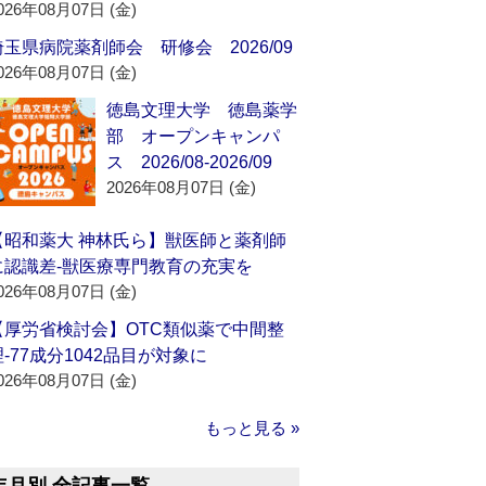
026年08月07日 (金)
埼玉県病院薬剤師会 研修会 2026/09
026年08月07日 (金)
徳島文理大学 徳島薬学
部 オープンキャンパ
ス 2026/08-2026/09
2026年08月07日 (金)
【昭和薬大 神林氏ら】獣医師と薬剤師
に認識差‐獣医療専門教育の充実を
026年08月07日 (金)
【厚労省検討会】OTC類似薬で中間整
理‐77成分1042品目が対象に
026年08月07日 (金)
もっと見る »