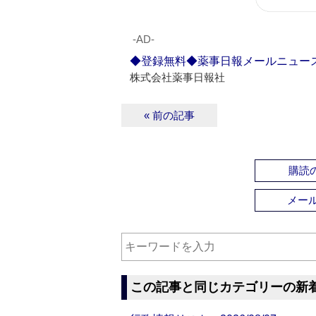
‐AD‐
◆登録無料◆薬事日報メールニュー
株式会社薬事日報社
« 前の記事
購読の
メー
この記事と同じカテゴリーの新