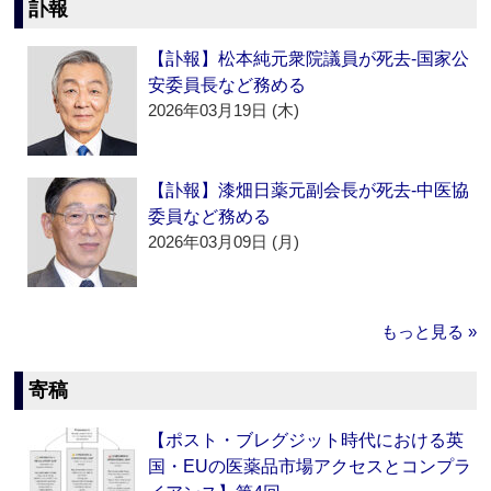
訃報
【訃報】松本純元衆院議員が死去‐国家公
安委員長など務める
2026年03月19日 (木)
【訃報】漆畑日薬元副会長が死去‐中医協
委員など務める
2026年03月09日 (月)
もっと見る »
寄稿
【ポスト・ブレグジット時代における英
国・EUの医薬品市場アクセスとコンプラ