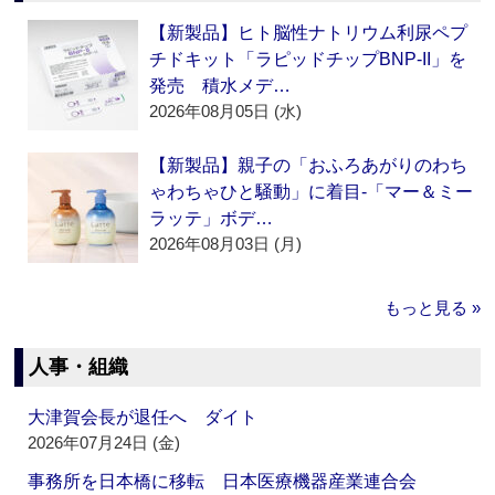
【新製品】ヒト脳性ナトリウム利尿ペプ
チドキット「ラピッドチップBNP-II」を
発売 積水メデ…
2026年08月05日 (水)
【新製品】親子の「おふろあがりのわち
ゃわちゃひと騒動」に着目‐「マー＆ミー
ラッテ」ボデ…
2026年08月03日 (月)
もっと見る »
人事・組織
大津賀会長が退任へ ダイト
2026年07月24日 (金)
事務所を日本橋に移転 日本医療機器産業連合会