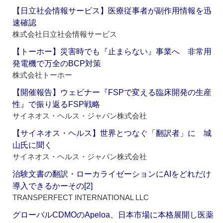
【日立社会情報サービス】医療従事者が副作用情報を迅
速確認
株式会社日立社会情報サービス
【トーホー】災害時でも『止まらない』事業へ 非常用
発電機で万全のBCP対策
株式会社トーホー
【開催報告】ウェビナー『FSPで変える臨床開発の生産
性』で振り返るFSP戦略
サイネオス・ヘルス・ジャパン株式会社
【サイネオス・ヘルス】世界とつなぐ「翻訳者」に 城
山氏に聞く
サイネオス・ヘルス・ジャパン株式会社
治験文書の翻訳・ローカライゼーションにAIをどれだけ
導入できるかーその[2]
TRANSPERFECT INTERNATIONAL LLC
グローバルCDMOのApeloa、日本市場に本格展開し医薬