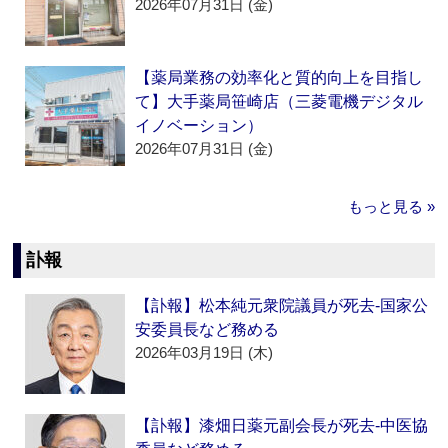
2026年07月31日 (金)
【薬局業務の効率化と質的向上を目指し
て】大手薬局笹崎店（三菱電機デジタル
イノベーション）
2026年07月31日 (金)
もっと見る »
訃報
【訃報】松本純元衆院議員が死去‐国家公
安委員長など務める
2026年03月19日 (木)
【訃報】漆畑日薬元副会長が死去‐中医協