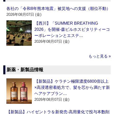
各社の「令和8年熊本地震」被災地への支援（順位不動）
2026年08月07日 (金)
【西川】「SUMMER BREATHING
2026」を開催‐森ビルホスピタリティーコ
ーポレーションとエステ…
2026年08月07日 (金)
もっと見る »
新薬・新製品情報
【新製品】ケラチン極限濃度6800倍以上
×高浸透密着処方で、髪を芯から満たす新
ヘアケアブラン…
2026年08月07日 (金)
【新製品】ハイゼントラを新発売‐高用量化で投与本数削