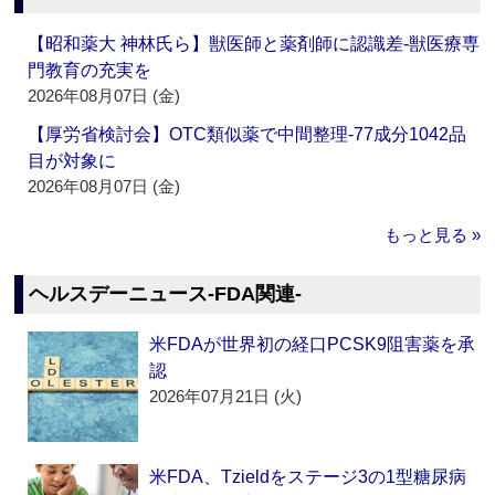
【昭和薬大 神林氏ら】獣医師と薬剤師に認識差‐獣医療専
門教育の充実を
2026年08月07日 (金)
【厚労省検討会】OTC類似薬で中間整理‐77成分1042品
目が対象に
2026年08月07日 (金)
もっと見る »
ヘルスデーニュース‐FDA関連‐
米FDAが世界初の経口PCSK9阻害薬を承
認
2026年07月21日 (火)
米FDA、Tzieldをステージ3の1型糖尿病