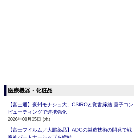
医療機器・化粧品
【富士通】豪州モナシュ大、CSIROと覚書締結‐量子コン
ピューティングで連携強化
2026年08月05日 (水)
【富士フイルム／大鵬薬品】ADCの製造技術の開発で戦
略的パートナーシップを締結