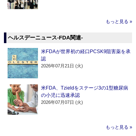
もっと見る »
ヘルスデーニュース‐FDA関連‐
米FDAが世界初の経口PCSK9阻害薬を承
認
2026年07月21日 (火)
米FDA、Tzieldをステージ3の1型糖尿病
の小児に迅速承認
2026年07月07日 (火)
もっと見る »