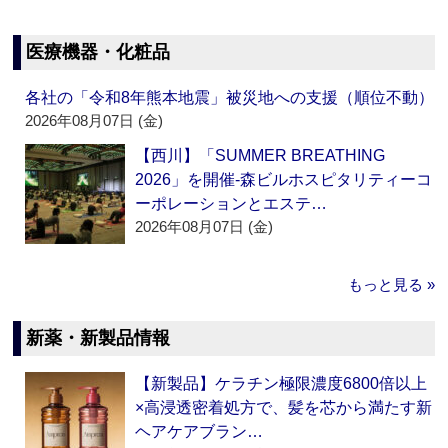
医療機器・化粧品
各社の「令和8年熊本地震」被災地への支援（順位不動）
2026年08月07日 (金)
【西川】「SUMMER BREATHING
2026」を開催‐森ビルホスピタリティーコ
ーポレーションとエステ…
2026年08月07日 (金)
もっと見る »
新薬・新製品情報
【新製品】ケラチン極限濃度6800倍以上
×高浸透密着処方で、髪を芯から満たす新
ヘアケアブラン…