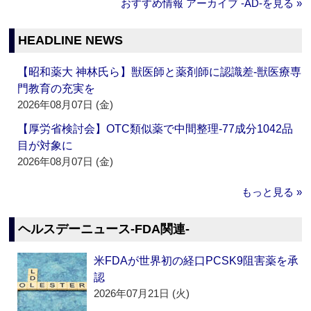
おすすめ情報 アーカイブ ‐AD‐を見る »
HEADLINE NEWS
【昭和薬大 神林氏ら】獣医師と薬剤師に認識差‐獣医療専
門教育の充実を
2026年08月07日 (金)
【厚労省検討会】OTC類似薬で中間整理‐77成分1042品
目が対象に
2026年08月07日 (金)
もっと見る »
ヘルスデーニュース‐FDA関連‐
米FDAが世界初の経口PCSK9阻害薬を承
認
2026年07月21日 (火)