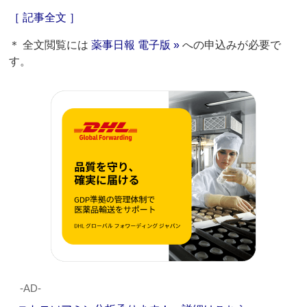
［ 記事全文 ］
＊ 全文閲覧には
薬事日報 電子版 »
への申込みが必要で
す。
‐AD‐