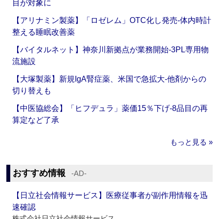
目が対象に
【アリナミン製薬】「ロゼレム」OTC化し発売‐体内時計
整える睡眠改善薬
【バイタルネット】神奈川新拠点が業務開始‐3PL専用物
流施設
【大塚製薬】新規IgA腎症薬、米国で急拡大‐他剤からの
切り替えも
【中医協総会】「ヒフデュラ」薬価15％下げ‐8品目の再
算定など了承
もっと見る »
おすすめ情報
‐AD‐
【日立社会情報サービス】医療従事者が副作用情報を迅
速確認
株式会社日立社会情報サービス