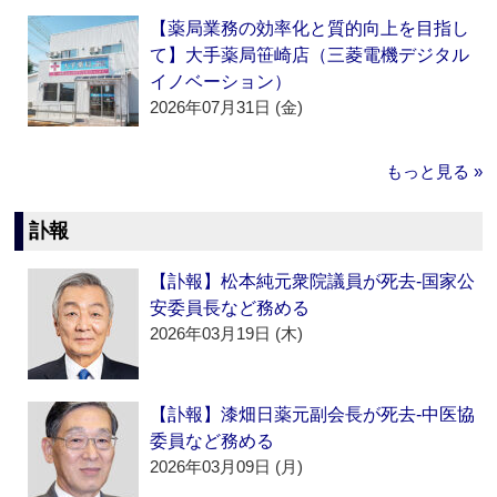
【薬局業務の効率化と質的向上を目指し
て】大手薬局笹崎店（三菱電機デジタル
イノベーション）
2026年07月31日 (金)
もっと見る »
訃報
【訃報】松本純元衆院議員が死去‐国家公
安委員長など務める
2026年03月19日 (木)
【訃報】漆畑日薬元副会長が死去‐中医協
委員など務める
2026年03月09日 (月)