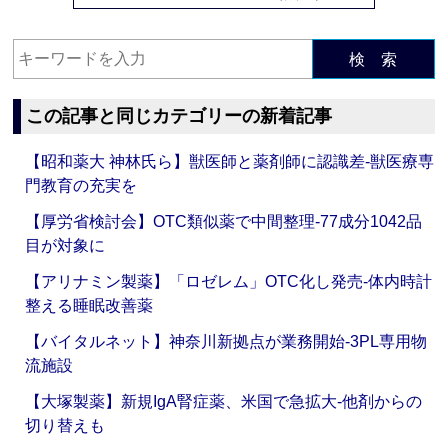
検 索
この記事と同じカテゴリーの新着記事
【昭和薬大 神林氏ら】獣医師と薬剤師に認識差‐獣医療専
門教育の充実を
【厚労省検討会】OTC類似薬で中間整理‐77成分1042品
目が対象に
【アリナミン製薬】「ロゼレム」OTC化し発売‐体内時計
整える睡眠改善薬
【バイタルネット】神奈川新拠点が業務開始‐3PL専用物
流施設
【大塚製薬】新規IgA腎症薬、米国で急拡大‐他剤からの
切り替えも