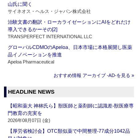
山氏に聞く
サイネオス・ヘルス・ジャパン株式会社
治験文書の翻訳・ローカライゼーションにAIをどれだけ
導入できるかーその[2]
TRANSPERFECT INTERNATIONAL LLC
グローバルCDMOのApeloa、日本市場に本格展開し医薬
品イノベーションを推進
Apeloa Pharmaceutical
おすすめ情報 アーカイブ ‐AD‐を見る »
HEADLINE NEWS
【昭和薬大 神林氏ら】獣医師と薬剤師に認識差‐獣医療専
門教育の充実を
2026年08月07日 (金)
【厚労省検討会】OTC類似薬で中間整理‐77成分1042品