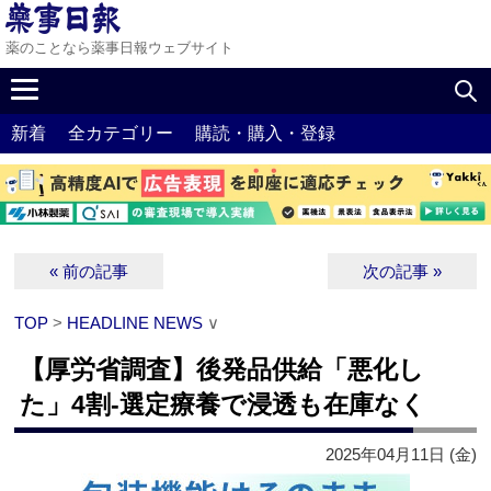
薬のことなら薬事日報ウェブサイト
新着
全カテゴリー
購読・購入・登録
« 前の記事
次の記事 »
TOP
>
HEADLINE NEWS
∨
【厚労省調査】後発品供給「悪化し
た」4割‐選定療養で浸透も在庫なく
2025年04月11日 (金)