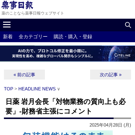
薬のことなら薬事日報ウェブサイト
新着
全カテゴリー
購読・購入・登録
« 前の記事
次の記事 »
TOP
>
HEADLINE NEWS
∨
日薬 岩月会長「対物業務の質向上も必
要」‐財務省主張にコメント
2025年04月28日 (月)