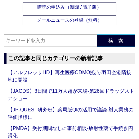
購読の申込み（新聞 / 電子版）
メールニュースの登録（無料）
検 索
この記事と同じカテゴリーの新着記事
【アルフレッサHD】再生医療CDMO拠点‐羽田空港隣接
地に開設
【JACDS】3日間で11万人超が来場‐第26回ドラッグスト
アショー
【JP-QUEST研究班】薬局版QIの活用で議論‐対人業務の
評価指標に
【PMDA】受付期間なしに事前相談‐放射性薬で手続き円
滑化