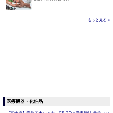
もっと見る »
医療機器・化粧品
【富士通】豪州モナシュ大、CSIROと覚書締結‐量子コン