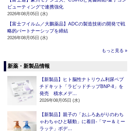
ピューティングで連携強化
2026年08月05日 (水)
【富士フイルム／大鵬薬品】ADCの製造技術の開発で戦
略的パートナーシップを締結
2026年08月05日 (水)
もっと見る »
新薬・新製品情報
【新製品】ヒト脳性ナトリウム利尿ペプ
チドキット「ラピッドチップBNP-II」を
発売 積水メデ…
2026年08月05日 (水)
【新製品】親子の「おふろあがりのわち
ゃわちゃひと騒動」に着目‐「マー＆ミー
ラッテ」ボデ…