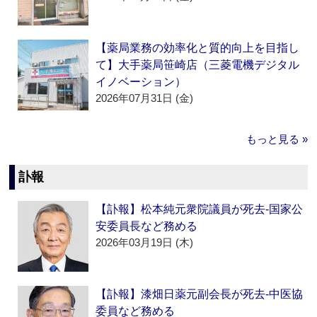
【薬局業務の効率化と質的向上を目指し
て】大手薬局笹崎店（三菱電機デジタル
イノベーション）
2026年07月31日 (金)
もっと見る »
訃報
【訃報】松本純元衆院議員が死去‐国家公
安委員長など務める
2026年03月19日 (木)
【訃報】漆畑日薬元副会長が死去‐中医協
委員など務める