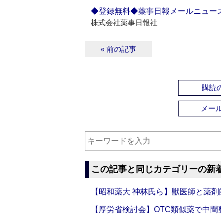
◆登録無料◆薬事日報メールニュー
株式会社薬事日報社
« 前の記事
購読の
メー
この記事と同じカテゴリーの新
【昭和薬大 神林氏ら】獣医師と薬剤
【厚労省検討会】OTC類似薬で中間整