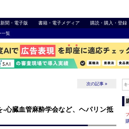
新聞・電子版
書籍・電子メディア
購読・購入・登録
ー一覧
次の記事 »
を‐心臓血管麻酔学会など、ヘパリン抵