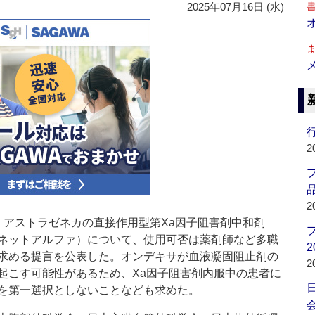
2025年07月16日 (水)
行
2
品
2
アストラゼネカの直接作用型第Xa因子阻害剤中和剤
ネットアルファ）について、使用可否は薬剤師など多職
2
求める提言を公表した。オンデキサが血液凝固阻止剤の
2
起こす可能性があるため、Xa因子阻害剤内服中の患者に
を第一選択としないことなども求めた。
会