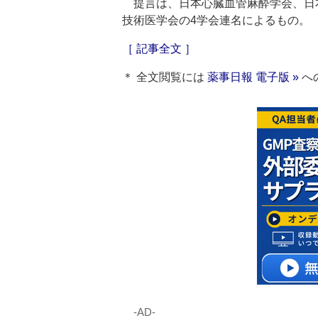
提言は、日本心臓血管麻酔学会、日
技術医学会の4学会連名によるもの。
［ 記事全文 ］
＊ 全文閲覧には
薬事日報 電子版 »
へ
‐AD‐