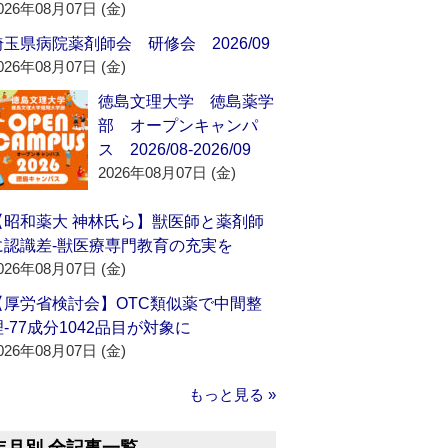
026年08月07日 (金)
埼玉県病院薬剤師会 研修会 2026/09
026年08月07日 (金)
徳島文理大学 徳島薬学
部 オープンキャンパ
ス 2026/08-2026/09
2026年08月07日 (金)
【昭和薬大 神林氏ら】獣医師と薬剤師
に認識差‐獣医療専門教育の充実を
026年08月07日 (金)
【厚労省検討会】OTC類似薬で中間整
理‐77成分1042品目が対象に
026年08月07日 (金)
もっと見る »