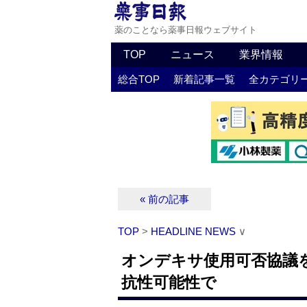
薬のことなら薬事日報ウェブサイト
TOP
ニュース
業界情報
総合TOP
新着記事一覧
全カテゴリ
« 前の記事
TOP
>
HEADLINE NEWS
∨
オンデキサ使用可否協議
抗性可能性で