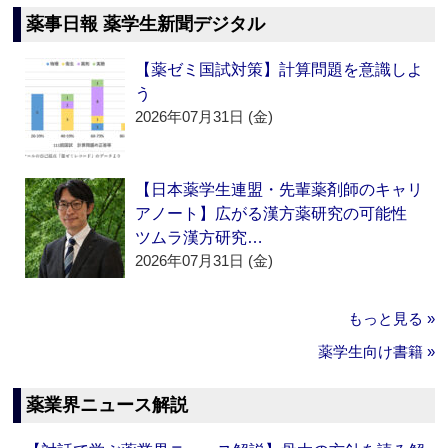
薬事日報 薬学生新聞デジタル
【薬ゼミ国試対策】計算問題を意識しよ
う
2026年07月31日 (金)
【日本薬学生連盟・先輩薬剤師のキャリ
アノート】広がる漢方薬研究の可能性
ツムラ漢方研究…
2026年07月31日 (金)
もっと見る »
薬学生向け書籍 »
薬業界ニュース解説