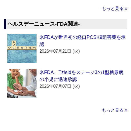
もっと見る »
ヘルスデーニュース‐FDA関連‐
米FDAが世界初の経口PCSK9阻害薬を承
認
2026年07月21日 (火)
米FDA、Tzieldをステージ3の1型糖尿病
の小児に迅速承認
2026年07月07日 (火)
もっと見る »