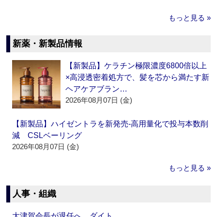
もっと見る »
新薬・新製品情報
【新製品】ケラチン極限濃度6800倍以上
×高浸透密着処方で、髪を芯から満たす新
ヘアケアブラン…
2026年08月07日 (金)
【新製品】ハイゼントラを新発売‐高用量化で投与本数削
減 CSLベーリング
2026年08月07日 (金)
もっと見る »
人事・組織
大津賀会長が退任へ ダイト