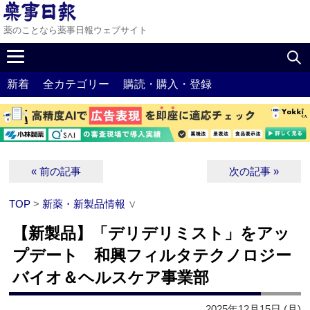
薬のことなら薬事日報ウェブサイト
新着
全カテゴリー
購読・購入・登録
« 前の記事
次の記事 »
TOP
>
新薬・新製品情報
∨
【新製品】「デリデリミスト」をアッ
プデート 和興フィルタテクノロジー
バイオ＆ヘルスケア事業部
2025年12月15日 (月)