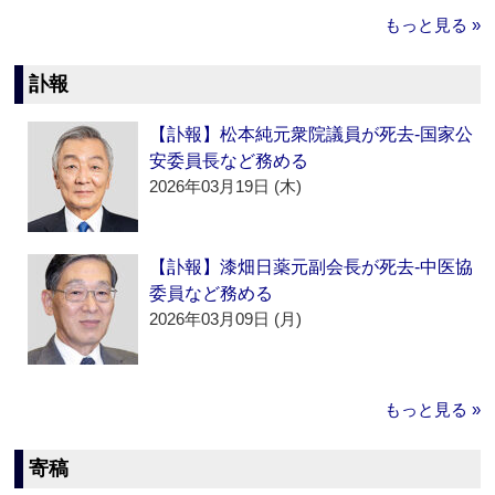
もっと見る »
訃報
【訃報】松本純元衆院議員が死去‐国家公
安委員長など務める
2026年03月19日 (木)
【訃報】漆畑日薬元副会長が死去‐中医協
委員など務める
2026年03月09日 (月)
もっと見る »
寄稿