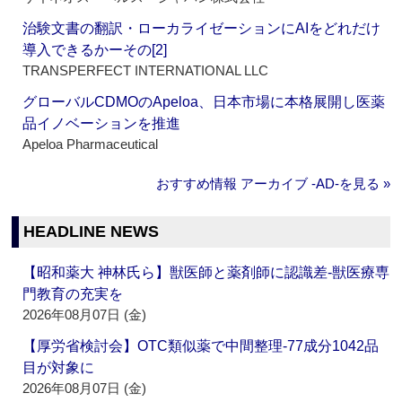
治験文書の翻訳・ローカライゼーションにAIをどれだけ
導入できるかーその[2]
TRANSPERFECT INTERNATIONAL LLC
グローバルCDMOのApeloa、日本市場に本格展開し医薬
品イノベーションを推進
Apeloa Pharmaceutical
おすすめ情報 アーカイブ ‐AD‐を見る »
HEADLINE NEWS
【昭和薬大 神林氏ら】獣医師と薬剤師に認識差‐獣医療専
門教育の充実を
2026年08月07日 (金)
【厚労省検討会】OTC類似薬で中間整理‐77成分1042品
目が対象に
2026年08月07日 (金)