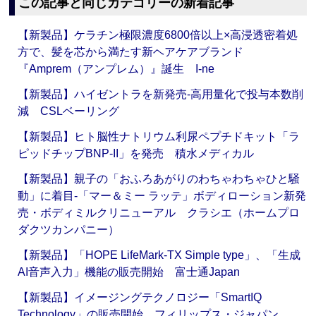
この記事と同じカテゴリーの新着記事
【新製品】ケラチン極限濃度6800倍以上×高浸透密着処
方で、髪を芯から満たす新ヘアケアブランド
『Amprem（アンプレム）』誕生 I-ne
【新製品】ハイゼントラを新発売‐高用量化で投与本数削
減 CSLベーリング
【新製品】ヒト脳性ナトリウム利尿ペプチドキット「ラ
ピッドチップBNP-II」を発売 積水メディカル
【新製品】親子の「おふろあがりのわちゃわちゃひと騒
動」に着目‐「マー＆ミー ラッテ」ボディローション新発
売・ボディミルクリニューアル クラシエ（ホームプロ
ダクツカンパニー）
【新製品】「HOPE LifeMark-TX Simple type」、「生成
AI音声入力」機能の販売開始 富士通Japan
【新製品】イメージングテクノロジー「SmartIQ
Technology」の販売開始 フィリップス・ジャパン