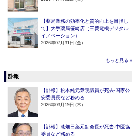
【薬局業務の効率化と質的向上を目指し
て】大手薬局笹崎店（三菱電機デジタル
イノベーション）
2026年07月31日 (金)
もっと見る »
訃報
【訃報】松本純元衆院議員が死去‐国家公
安委員長など務める
2026年03月19日 (木)
【訃報】漆畑日薬元副会長が死去‐中医協
委員など務める