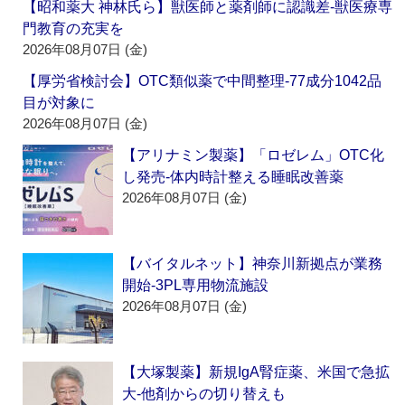
【昭和薬大 神林氏ら】獣医師と薬剤師に認識差‐獣医療専
門教育の充実を
2026年08月07日 (金)
【厚労省検討会】OTC類似薬で中間整理‐77成分1042品
目が対象に
2026年08月07日 (金)
【アリナミン製薬】「ロゼレム」OTC化
し発売‐体内時計整える睡眠改善薬
2026年08月07日 (金)
【バイタルネット】神奈川新拠点が業務
開始‐3PL専用物流施設
2026年08月07日 (金)
【大塚製薬】新規IgA腎症薬、米国で急拡
大‐他剤からの切り替えも