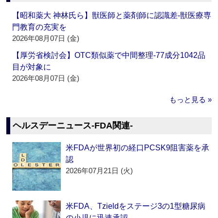
【昭和薬大 神林氏ら】獣医師と薬剤師に認識差‐獣医療専
門教育の充実を
2026年08月07日 (金)
【厚労省検討会】OTC類似薬で中間整理‐77成分1042品
目が対象に
2026年08月07日 (金)
もっと見る »
ヘルスデーニュース‐FDA関連‐
米FDAが世界初の経口PCSK9阻害薬を承
認
2026年07月21日 (火)
米FDA、Tzieldをステージ3の1型糖尿病
の小児に迅速承認