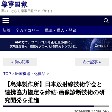
薬のことなら薬事日報ウェブサイト
新着
全カテゴリー
購読・購入・登録
« 前の記事
次の記事 »
TOP
>
医療機器・化粧品
∨
【島津製作所】日本放射線技術学会と
連携協力協定を締結‐画像診断技術の研
究開発を推進
2026年05月12日 (火)