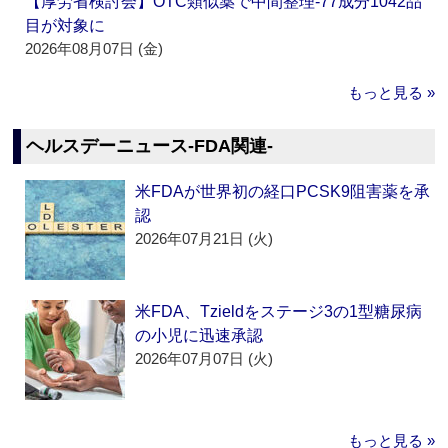
【厚労省検討会】OTC類似薬で中間整理‐77成分1042品
目が対象に
2026年08月07日 (金)
もっと見る »
ヘルスデーニュース‐FDA関連‐
米FDAが世界初の経口PCSK9阻害薬を承
認
2026年07月21日 (火)
米FDA、Tzieldをステージ3の1型糖尿病
の小児に迅速承認
2026年07月07日 (火)
もっと見る »