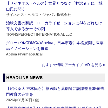
【サイネオス・ヘルス】世界とつなぐ「翻訳者」に 城
山氏に聞く
サイネオス・ヘルス・ジャパン株式会社
治験文書の翻訳・ローカライゼーションにAIをどれだけ
導入できるかーその[2]
TRANSPERFECT INTERNATIONAL LLC
グローバルCDMOのApeloa、日本市場に本格展開し医薬
品イノベーションを推進
Apeloa Pharmaceutical
おすすめ情報 アーカイブ ‐AD‐を見る »
HEADLINE NEWS
【昭和薬大 神林氏ら】獣医師と薬剤師に認識差‐獣医療専
門教育の充実を
2026年08月07日 (金)