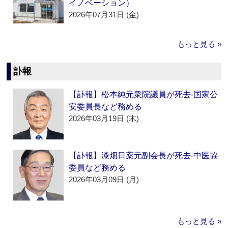
イノベーション）
2026年07月31日 (金)
もっと見る »
訃報
【訃報】松本純元衆院議員が死去‐国家公
安委員長など務める
2026年03月19日 (木)
【訃報】漆畑日薬元副会長が死去‐中医協
委員など務める
2026年03月09日 (月)
もっと見る »