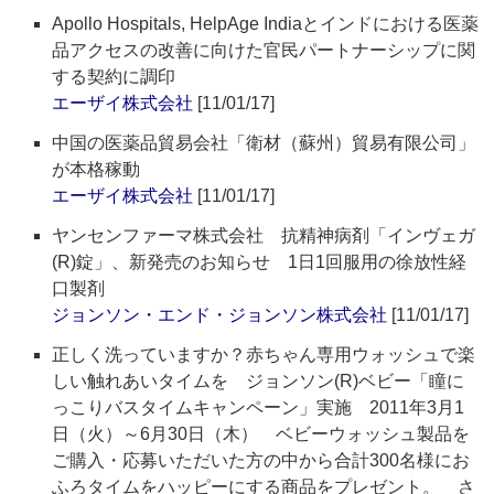
Apollo Hospitals, HelpAge Indiaとインドにおける医薬
品アクセスの改善に向けた官民パートナーシップに関
する契約に調印
エーザイ株式会社
[11/01/17]
中国の医薬品貿易会社「衛材（蘇州）貿易有限公司」
が本格稼動
エーザイ株式会社
[11/01/17]
ヤンセンファーマ株式会社 抗精神病剤「インヴェガ
(R)錠」、新発売のお知らせ 1日1回服用の徐放性経
口製剤
ジョンソン・エンド・ジョンソン株式会社
[11/01/17]
正しく洗っていますか？赤ちゃん専用ウォッシュで楽
しい触れあいタイムを ジョンソン(R)ベビー「瞳に
っこりバスタイムキャンペーン」実施 2011年3月1
日（火）～6月30日（木） ベビーウォッシュ製品を
ご購入・応募いただいた方の中から合計300名様にお
ふろタイムをハッピーにする商品をプレゼント。 さ