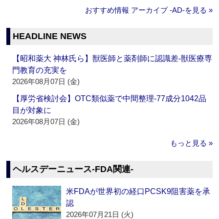
おすすめ情報 アーカイブ ‐AD‐を見る »
HEADLINE NEWS
【昭和薬大 神林氏ら】獣医師と薬剤師に認識差‐獣医療専
門教育の充実を
2026年08月07日 (金)
【厚労省検討会】OTC類似薬で中間整理‐77成分1042品
目が対象に
2026年08月07日 (金)
もっと見る »
ヘルスデーニュース‐FDA関連‐
米FDAが世界初の経口PCSK9阻害薬を承
認
2026年07月21日 (火)