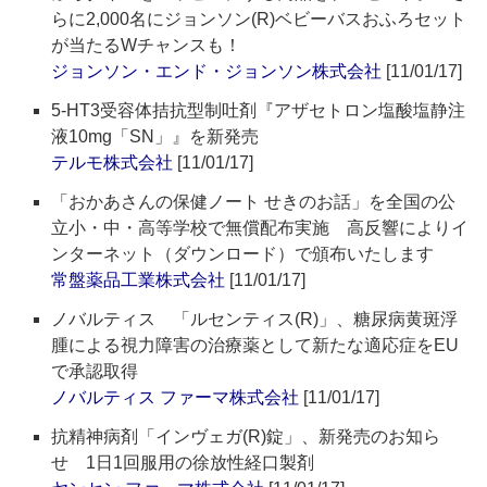
らに2,000名にジョンソン(R)ベビーバスおふろセット
が当たるWチャンスも！
ジョンソン・エンド・ジョンソン株式会社
[11/01/17]
5-HT3受容体拮抗型制吐剤『アザセトロン塩酸塩静注
液10mg「SN」』を新発売
テルモ株式会社
[11/01/17]
「おかあさんの保健ノート せきのお話」を全国の公
立小・中・高等学校で無償配布実施 高反響によりイ
ンターネット（ダウンロード）で頒布いたします
常盤薬品工業株式会社
[11/01/17]
ノバルティス 「ルセンティス(R)」、糖尿病黄斑浮
腫による視力障害の治療薬として新たな適応症をEU
で承認取得
ノバルティス ファーマ株式会社
[11/01/17]
抗精神病剤「インヴェガ(R)錠」、新発売のお知ら
せ 1日1回服用の徐放性経口製剤