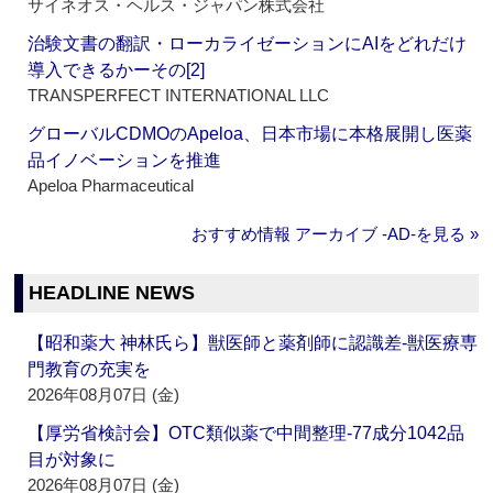
サイネオス・ヘルス・ジャパン株式会社
治験文書の翻訳・ローカライゼーションにAIをどれだけ
導入できるかーその[2]
TRANSPERFECT INTERNATIONAL LLC
グローバルCDMOのApeloa、日本市場に本格展開し医薬
品イノベーションを推進
Apeloa Pharmaceutical
おすすめ情報 アーカイブ ‐AD‐を見る »
HEADLINE NEWS
【昭和薬大 神林氏ら】獣医師と薬剤師に認識差‐獣医療専
門教育の充実を
2026年08月07日 (金)
【厚労省検討会】OTC類似薬で中間整理‐77成分1042品
目が対象に
2026年08月07日 (金)