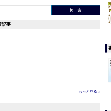
検 索
着記事
もっと見る »