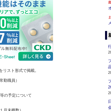
行
2
品
をリスト形式で掲載。
2
常勤職員）
2
2
校等の予定について
会
１月末概数）