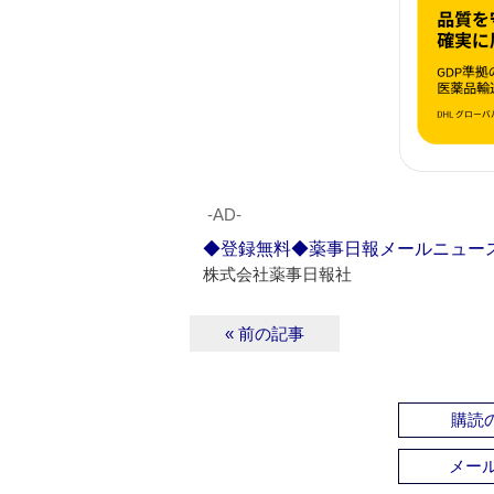
‐AD‐
◆登録無料◆薬事日報メールニュー
株式会社薬事日報社
« 前の記事
購読の
メー