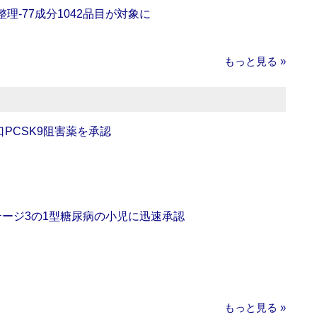
理‐77成分1042品目が対象に
もっと見る »
口PCSK9阻害薬を承認
をステージ3の1型糖尿病の小児に迅速承認
もっと見る »