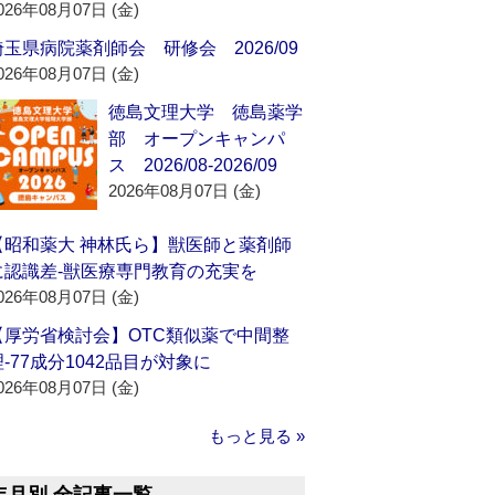
026年08月07日 (金)
埼玉県病院薬剤師会 研修会 2026/09
026年08月07日 (金)
徳島文理大学 徳島薬学
部 オープンキャンパ
ス 2026/08-2026/09
2026年08月07日 (金)
【昭和薬大 神林氏ら】獣医師と薬剤師
に認識差‐獣医療専門教育の充実を
026年08月07日 (金)
【厚労省検討会】OTC類似薬で中間整
理‐77成分1042品目が対象に
026年08月07日 (金)
もっと見る »