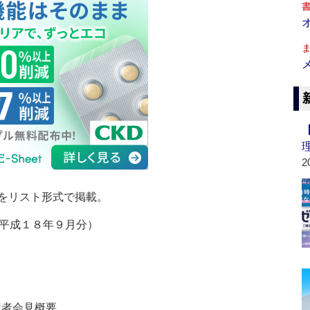
2
をリスト形式で掲載。
平成１８年９月分）
記者会見概要