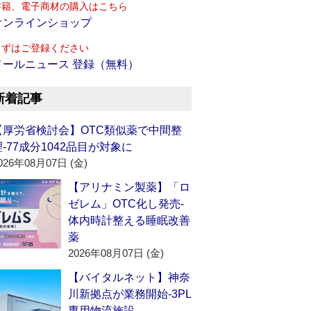
書籍、電子商材の購入はこちら
オンラインショップ
まずはご登録ください
メールニュース 登録（無料）
新着記事
【厚労省検討会】OTC類似薬で中間整
理‐77成分1042品目が対象に
026年08月07日 (金)
【アリナミン製薬】「ロ
ゼレム」OTC化し発売‐
体内時計整える睡眠改善
薬
2026年08月07日 (金)
【バイタルネット】神奈
川新拠点が業務開始‐3PL
専用物流施設