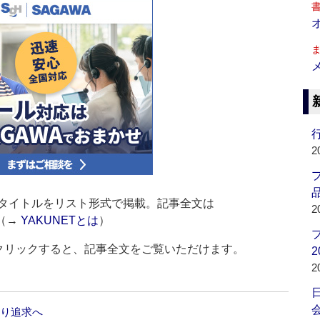
行
2
品
タイトルをリスト形式で掲載。記事全文は
2
（→
YAKUNETとは
）
をクリックすると、記事全文をご覧いただけます。
2
2
会
わり追求へ