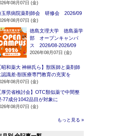
026年08月07日 (金)
埼玉県病院薬剤師会 研修会 2026/09
026年08月07日 (金)
徳島文理大学 徳島薬学
部 オープンキャンパ
ス 2026/08-2026/09
2026年08月07日 (金)
【昭和薬大 神林氏ら】獣医師と薬剤師
に認識差‐獣医療専門教育の充実を
026年08月07日 (金)
【厚労省検討会】OTC類似薬で中間整
理‐77成分1042品目が対象に
026年08月07日 (金)
もっと見る »