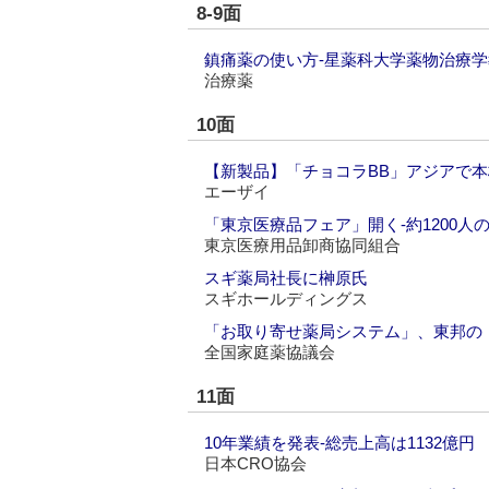
8-9面
鎮痛薬の使い方‐星薬科大学薬物治療
治療薬
10面
【新製品】「チョコラBB」アジアで
エーザイ
「東京医療品フェア」開く‐約1200人
東京医療用品卸商協同組合
スギ薬局社長に榊原氏
スギホールディングス
「お取り寄せ薬局システム」、東邦の
全国家庭薬協議会
11面
10年業績を発表‐総売上高は1132億円
日本CRO協会