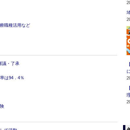
2
2
医療職種活用など
審議・了承
率は94．4％
2
2
険