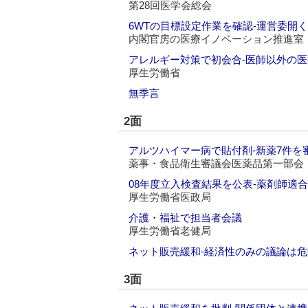
第28回医学会総会
6WTの目標設定作業を確認‐運営委開く
内閣官房の医療イノベーション推進室
アレルギー対策で初会合‐医師以外の
厚生労働省
無季言
2面
アルツハイマー病で貼付剤‐新薬7件を
薬事・食品衛生審議会医薬品第一部会
08年度立入検査結果を公表‐薬剤師適合
厚生労働省医政局
介護・福祉で担当者会議
厚生労働省老健局
ネット販売緩和‐経済性のみの議論は危
3面