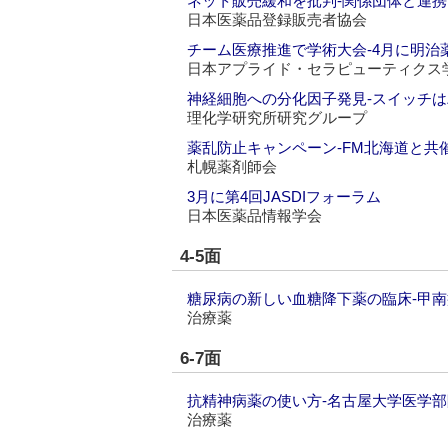
ネット販売緩和を批判‐関係団体と連
日本医薬品登録販売者協会
チーム医療推進で学術大会‐4月に明治
日本アプライド・セラピューティクス
神経細胞への分化因子発見‐スイッチはZ
理化学研究所研究グループ
薬乱防止キャンペーン‐FM北海道と共
札幌薬剤師会
3月に第4回JASDIフォーラム
日本医薬品情報学会
4-5面
糖尿病の新しい血糖降下薬の臨床‐甲
治療薬
6-7面
抗精神病薬の使い方‐名古屋大学医学
治療薬