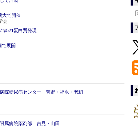
携して活動
薬大で開催
学会
fp521蛋白質発現
催で展開
南病院糖尿病センター 芳野・福永・老籾
部附属病院薬剤部 吉見・山田