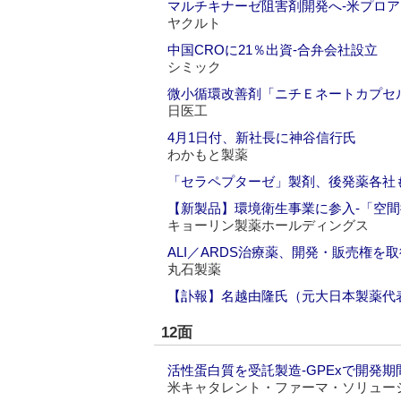
マルチキナーゼ阻害剤開発へ‐米プロ
ヤクルト
中国CROに21％出資‐合弁会社設立
シミック
微小循環改善剤「ニチＥネートカプセル
日医工
4月1日付、新社長に神谷信行氏
わかもと製薬
「セラペプターゼ」製剤、後発薬各社
【新製品】環境衛生事業に参入‐「空
キョーリン製薬ホールディングス
ALI／ARDS治療薬、開発・販売権を取
丸石製薬
【訃報】名越由隆氏（元大日本製薬代
12面
活性蛋白質を受託製造‐GPExで開発期
米キャタレント・ファーマ・ソリュー