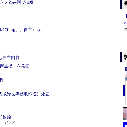
アクタと共同で推進
100mg」、自主回収
2
も自主回収
間衛生機」を発売
得
表取締役専務取締役）死去
間短縮
ションズ