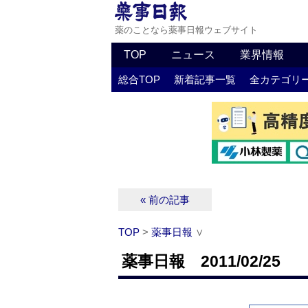
薬のことなら薬事日報ウェブサイト
TOP
ニュース
業界情報
総合TOP
新着記事一覧
全カテゴリ
« 前の記事
TOP
>
薬事日報
∨
薬事日報 2011/02/25