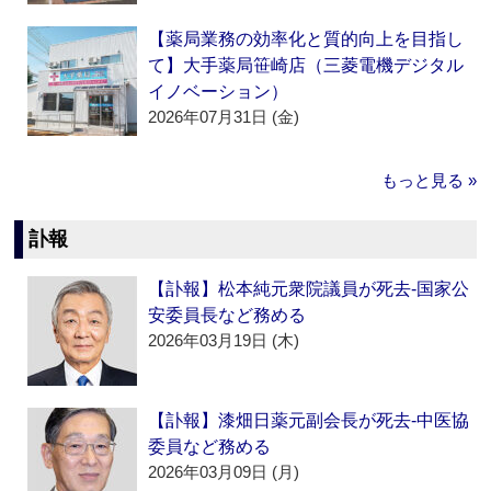
【薬局業務の効率化と質的向上を目指し
て】大手薬局笹崎店（三菱電機デジタル
イノベーション）
2026年07月31日 (金)
もっと見る »
訃報
【訃報】松本純元衆院議員が死去‐国家公
安委員長など務める
2026年03月19日 (木)
【訃報】漆畑日薬元副会長が死去‐中医協
委員など務める
2026年03月09日 (月)