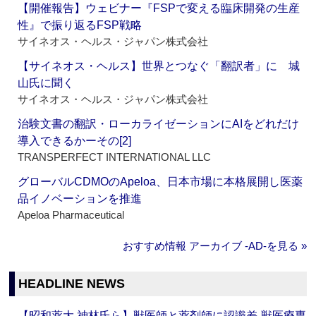
【開催報告】ウェビナー『FSPで変える臨床開発の生産
性』で振り返るFSP戦略
サイネオス・ヘルス・ジャパン株式会社
【サイネオス・ヘルス】世界とつなぐ「翻訳者」に 城
山氏に聞く
サイネオス・ヘルス・ジャパン株式会社
治験文書の翻訳・ローカライゼーションにAIをどれだけ
導入できるかーその[2]
TRANSPERFECT INTERNATIONAL LLC
グローバルCDMOのApeloa、日本市場に本格展開し医薬
品イノベーションを推進
Apeloa Pharmaceutical
おすすめ情報 アーカイブ ‐AD‐を見る »
HEADLINE NEWS
【昭和薬大 神林氏ら】獣医師と薬剤師に認識差‐獣医療専