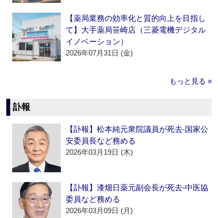
【薬局業務の効率化と質的向上を目指し
て】大手薬局笹崎店（三菱電機デジタル
イノベーション）
2026年07月31日 (金)
もっと見る »
訃報
【訃報】松本純元衆院議員が死去‐国家公
安委員長など務める
2026年03月19日 (木)
【訃報】漆畑日薬元副会長が死去‐中医協
委員など務める
2026年03月09日 (月)