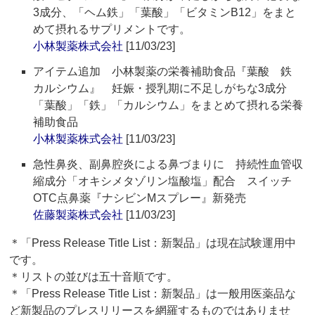
3成分、「ヘム鉄」「葉酸」「ビタミンB12」をまと
めて摂れるサプリメントです。
小林製薬株式会社
[11/03/23]
アイテム追加 小林製薬の栄養補助食品『葉酸 鉄
カルシウム』 妊娠・授乳期に不足しがちな3成分
「葉酸」「鉄」「カルシウム」をまとめて摂れる栄養
補助食品
小林製薬株式会社
[11/03/23]
急性鼻炎、副鼻腔炎による鼻づまりに 持続性血管収
縮成分「オキシメタゾリン塩酸塩」配合 スイッチ
OTC点鼻薬『ナシビンMスプレー』新発売
佐藤製薬株式会社
[11/03/23]
＊「Press Release Title List：新製品」は現在試験運用中
です。
＊リストの並びは五十音順です。
＊「Press Release Title List：新製品」は一般用医薬品な
ど新製品のプレスリリースを網羅するものではありませ