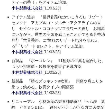
ティーの香り」をアイテム追加。
小林製薬株式会社
[11/03/23]
アイテム追加 『世界香路(せかいこうろ)』リゾート
セレクト アカプルコ・ソルティアクアライムの香
り セイシェル・ココナッツフラワーの香り お部屋
にいながら、世界の空気を感じることができる芳香消
臭剤『世界香路』に“憧れのリゾート気分を味わえ
る”「リゾートセレクト」をアイテム追加。
小林製薬株式会社
[11/03/23]
新製品 『ボーコレン』 11種類の生薬を配合した、
つらい排尿痛・残尿感を改善する漢方薬
小林製薬株式会社
[11/03/23]
新製品 『塗るズッキノンa軟膏』 頭痛や肩こりを
塗って鎮める、軟膏タイプの頭痛薬
小林製薬株式会社
[11/03/23]
リニューアル 小林製薬の栄養補助食品『ヘム鉄 葉
酸 ビタミンB12』 鉄分が不足しがちな方に必要な