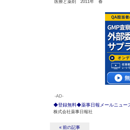
医療と薬剤 2011年 春
‐AD‐
◆登録無料◆薬事日報メールニュー
株式会社薬事日報社
« 前の記事