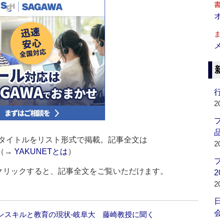
行
2
品
タイトルをリスト形式で掲載。記事全文は
2
（→
YAKUNETとは
）
をクリックすると、記事全文をご覧いただけます。
2
2
会
ンスキルと教育の現状‐岐阜大 藤崎教授に聞く