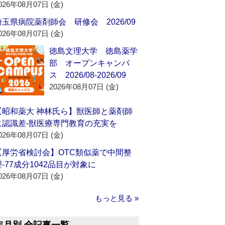
026年08月07日 (金)
埼玉県病院薬剤師会 研修会 2026/09
026年08月07日 (金)
徳島文理大学 徳島薬学
部 オープンキャンパ
ス 2026/08-2026/09
2026年08月07日 (金)
【昭和薬大 神林氏ら】獣医師と薬剤師
に認識差‐獣医療専門教育の充実を
026年08月07日 (金)
【厚労省検討会】OTC類似薬で中間整
理‐77成分1042品目が対象に
026年08月07日 (金)
もっと見る »