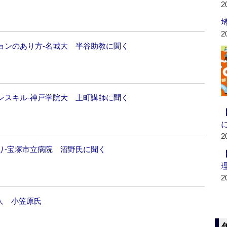
2
2
ョンのあり方‐名城大 半谷助教に聞く
ンスキル‐神戸学院大 上町講師に聞く
2
り‐宝塚市立病院 沼野氏に聞く
2
人 小笠原氏