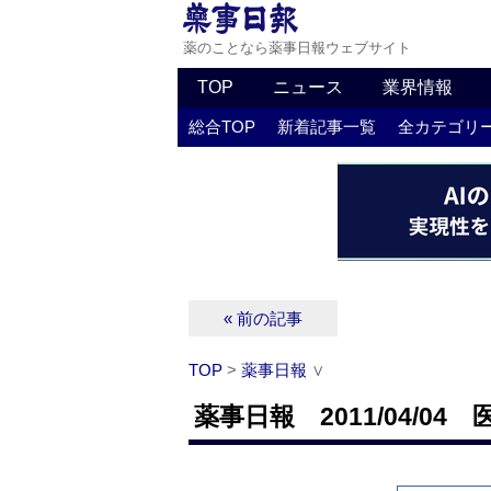
薬のことなら薬事日報ウェブサイト
TOP
ニュース
業界情報
総合TOP
新着記事一覧
全カテゴリ
« 前の記事
TOP
>
薬事日報
∨
薬事日報 2011/04/04