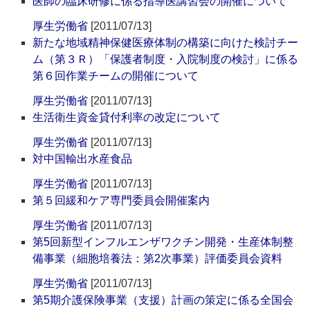
医師の臨床研修に係る指導医講習会の開催について
厚生労働省
[2011/07/13]
新たな地域精神保健医療体制の構築に向けた検討チー
ム（第３Ｒ）「保護者制度・入院制度の検討」に係る
第６回作業チームの開催について
厚生労働省
[2011/07/13]
生活衛生資金貸付利率の改定について
厚生労働省
[2011/07/13]
対中国輸出水産食品
厚生労働省
[2011/07/13]
第５回緩和ケア専門委員会開催案内
厚生労働省
[2011/07/13]
第5回新型インフルエンザワクチン開発・生産体制整
備事業（細胞培養法：第2次事業）評価委員会資料
厚生労働省
[2011/07/13]
第5期介護保険事業（支援）計画の策定に係る全国会