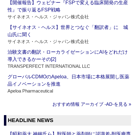
【開催報告】ウェビナー『FSPで変える臨床開発の生産
性』で振り返るFSP戦略
サイネオス・ヘルス・ジャパン株式会社
【サイネオス・ヘルス】世界とつなぐ「翻訳者」に 城
山氏に聞く
サイネオス・ヘルス・ジャパン株式会社
治験文書の翻訳・ローカライゼーションにAIをどれだけ
導入できるかーその[2]
TRANSPERFECT INTERNATIONAL LLC
グローバルCDMOのApeloa、日本市場に本格展開し医薬
品イノベーションを推進
Apeloa Pharmaceutical
おすすめ情報 アーカイブ ‐AD‐を見る »
HEADLINE NEWS
【昭和薬大 神林氏ら】獣医師と薬剤師に認識差‐獣医療専