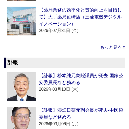
【薬局業務の効率化と質的向上を目指し
て】大手薬局笹崎店（三菱電機デジタル
イノベーション）
2026年07月31日 (金)
もっと見る »
訃報
【訃報】松本純元衆院議員が死去‐国家公
安委員長など務める
2026年03月19日 (木)
【訃報】漆畑日薬元副会長が死去‐中医協
委員など務める
2026年03月09日 (月)