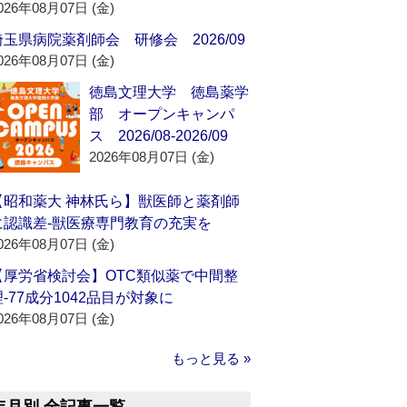
026年08月07日 (金)
埼玉県病院薬剤師会 研修会 2026/09
026年08月07日 (金)
徳島文理大学 徳島薬学
部 オープンキャンパ
ス 2026/08-2026/09
2026年08月07日 (金)
【昭和薬大 神林氏ら】獣医師と薬剤師
に認識差‐獣医療専門教育の充実を
026年08月07日 (金)
【厚労省検討会】OTC類似薬で中間整
理‐77成分1042品目が対象に
026年08月07日 (金)
もっと見る »