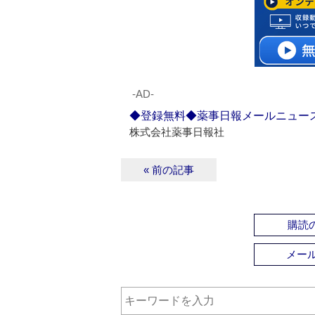
‐AD‐
◆登録無料◆薬事日報メールニュー
株式会社薬事日報社
« 前の記事
購読の
メー