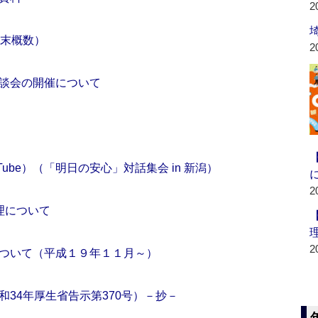
2
月末概数）
2
談会の開催について
ube）（「明日の安心」対話集会 in 新潟）
2
理について
2
ついて（平成１９年１１月～）
34年厚生省告示第370号）－抄－