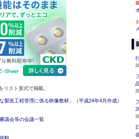
行
2
品
をリスト形式で掲載。
2
な製造工程管理に係る映像教材」（平成24年4月作成）
2
2
審議会等の会議一覧
会
資料