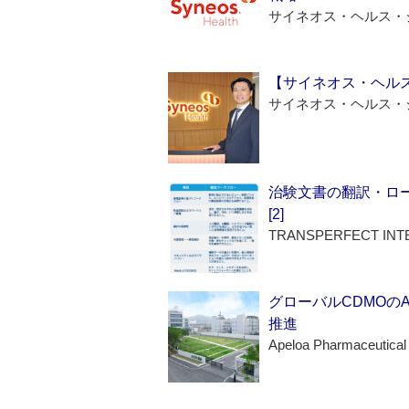
サイネオス・ヘルス・
【サイネオス・ヘル
サイネオス・ヘルス・
治験文書の翻訳・ロ
[2]
TRANSPERFECT INT
グローバルCDMOの
推進
Apeloa Pharmaceutical