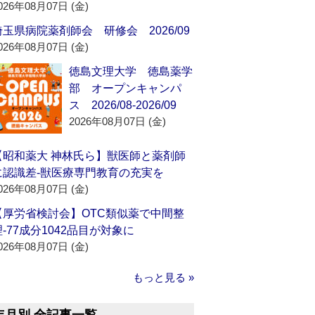
026年08月07日 (金)
埼玉県病院薬剤師会 研修会 2026/09
026年08月07日 (金)
徳島文理大学 徳島薬学
部 オープンキャンパ
ス 2026/08-2026/09
2026年08月07日 (金)
【昭和薬大 神林氏ら】獣医師と薬剤師
に認識差‐獣医療専門教育の充実を
026年08月07日 (金)
【厚労省検討会】OTC類似薬で中間整
理‐77成分1042品目が対象に
026年08月07日 (金)
もっと見る »