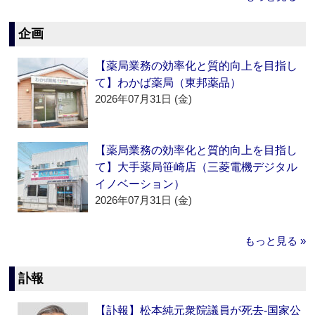
企画
【薬局業務の効率化と質的向上を目指し
て】わかば薬局（東邦薬品）
2026年07月31日 (金)
【薬局業務の効率化と質的向上を目指し
て】大手薬局笹崎店（三菱電機デジタル
イノベーション）
2026年07月31日 (金)
もっと見る »
訃報
【訃報】松本純元衆院議員が死去‐国家公