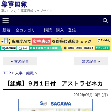
薬のことなら薬事日報ウェブサイト
新着
全カテゴリー
購読・購入・登録
« 前の記事
次の記事 »
TOP
>
人事・組織
∨
【組織】９月１日付 アストラゼネカ
2012年09月10日 (月)