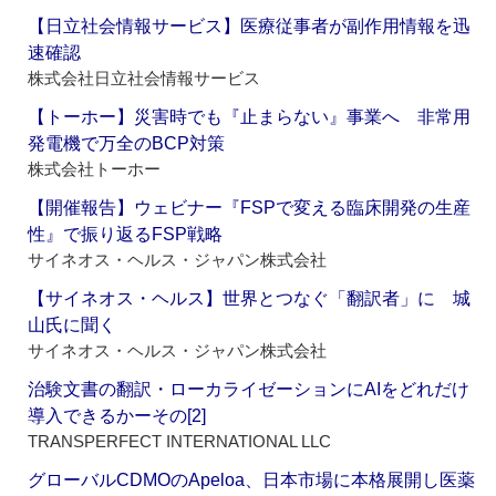
【日立社会情報サービス】医療従事者が副作用情報を迅
速確認
株式会社日立社会情報サービス
【トーホー】災害時でも『止まらない』事業へ 非常用
発電機で万全のBCP対策
株式会社トーホー
【開催報告】ウェビナー『FSPで変える臨床開発の生産
性』で振り返るFSP戦略
サイネオス・ヘルス・ジャパン株式会社
【サイネオス・ヘルス】世界とつなぐ「翻訳者」に 城
山氏に聞く
サイネオス・ヘルス・ジャパン株式会社
治験文書の翻訳・ローカライゼーションにAIをどれだけ
導入できるかーその[2]
TRANSPERFECT INTERNATIONAL LLC
グローバルCDMOのApeloa、日本市場に本格展開し医薬