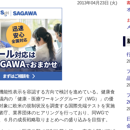
2013年04月23日 (火)
行
2
品
2
機能性表示を容認する方向で検討を進めている。健康食
議内の「健康・医療ワーキンググループ（WG）」の優
2
対象に欧米の規制状況を調査する国際先端テストを実施
2
者庁、業界団体のヒアリングを行っており、同WGで
、６月の成長戦略取りまとめへの盛り込みを目指す。
会