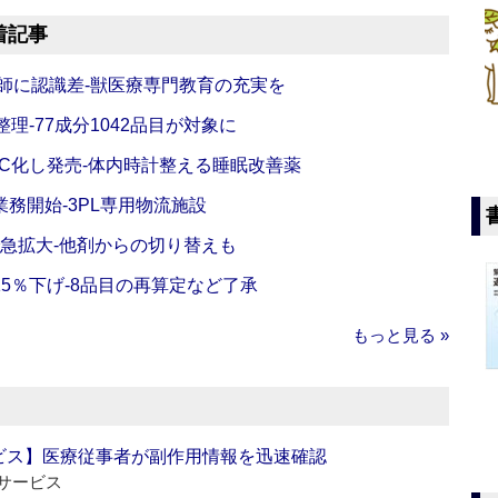
着記事
師に認識差‐獣医療専門教育の充実を
理‐77成分1042品目が対象に
C化し発売‐体内時計整える睡眠改善薬
務開始‐3PL専用物流施設
で急拡大‐他剤からの切り替えも
5％下げ‐8品目の再算定など了承
もっと見る »
ビス】医療従事者が副作用情報を迅速確認
サービス