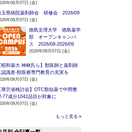
026年08月07日 (金)
埼玉県病院薬剤師会 研修会 2026/09
026年08月07日 (金)
徳島文理大学 徳島薬学
部 オープンキャンパ
ス 2026/08-2026/09
2026年08月07日 (金)
【昭和薬大 神林氏ら】獣医師と薬剤師
に認識差‐獣医療専門教育の充実を
026年08月07日 (金)
【厚労省検討会】OTC類似薬で中間整
理‐77成分1042品目が対象に
026年08月07日 (金)
もっと見る »