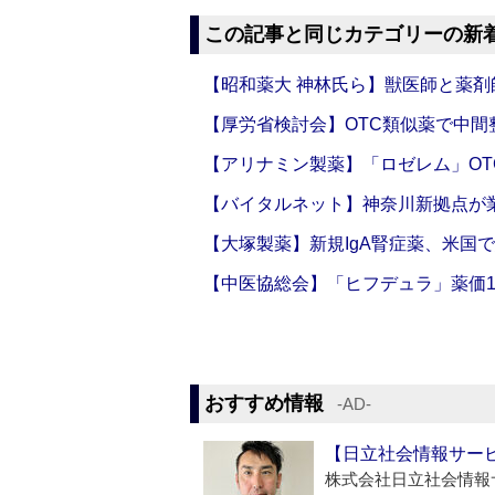
この記事と同じカテゴリーの新
【昭和薬大 神林氏ら】獣医師と薬剤
【厚労省検討会】OTC類似薬で中間整
【アリナミン製薬】「ロゼレム」OT
【バイタルネット】神奈川新拠点が業
【大塚製薬】新規IgA腎症薬、米国
【中医協総会】「ヒフデュラ」薬価1
おすすめ情報
‐AD‐
【日立社会情報サー
株式会社日立社会情報