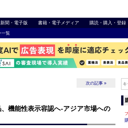
新聞・電子版
書籍・電子メディア
購読・購入・登録
ー一覧
次の記事 »
品、機能性表示容認へ‐アジア市場への