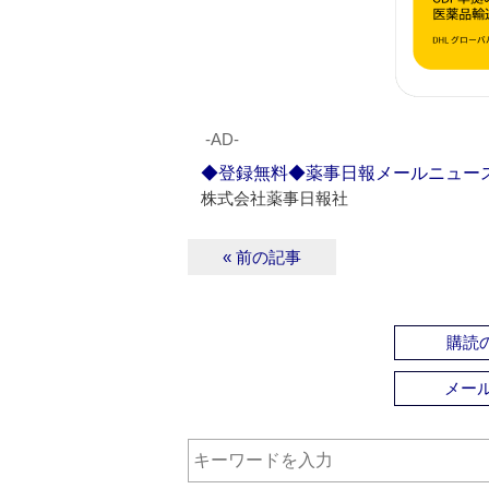
‐AD‐
◆登録無料◆薬事日報メールニュー
株式会社薬事日報社
« 前の記事
購読の
メー