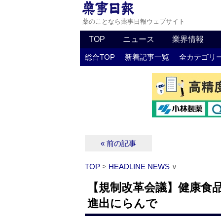
薬のことなら薬事日報ウェブサイト
TOP
ニュース
業界情報
総合TOP
新着記事一覧
全カテゴリ
« 前の記事
TOP
>
HEADLINE NEWS
∨
【規制改革会議】健康食
進出にらんで