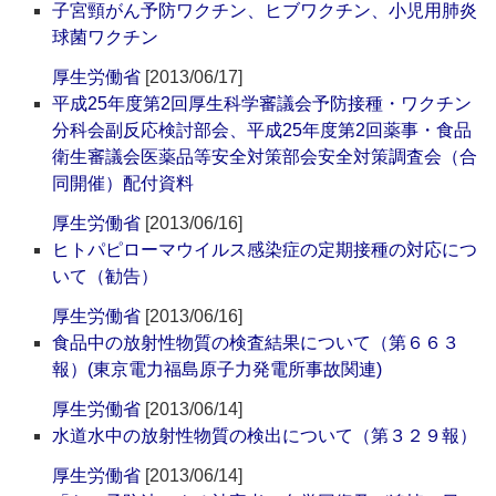
子宮頸がん予防ワクチン、ヒブワクチン、小児用肺炎
球菌ワクチン
厚生労働省
[2013/06/17]
平成25年度第2回厚生科学審議会予防接種・ワクチン
分科会副反応検討部会、平成25年度第2回薬事・食品
衛生審議会医薬品等安全対策部会安全対策調査会（合
同開催）配付資料
厚生労働省
[2013/06/16]
ヒトパピローマウイルス感染症の定期接種の対応につ
いて（勧告）
厚生労働省
[2013/06/16]
食品中の放射性物質の検査結果について（第６６３
報）(東京電力福島原子力発電所事故関連)
厚生労働省
[2013/06/14]
水道水中の放射性物質の検出について（第３２９報）
厚生労働省
[2013/06/14]