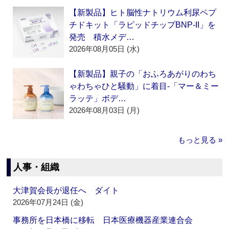
【新製品】ヒト脳性ナトリウム利尿ペプ
チドキット「ラピッドチップBNP-II」を
発売 積水メデ…
2026年08月05日 (水)
【新製品】親子の「おふろあがりのわち
ゃわちゃひと騒動」に着目‐「マー＆ミー
ラッテ」ボデ…
2026年08月03日 (月)
もっと見る »
人事・組織
大津賀会長が退任へ ダイト
2026年07月24日 (金)
事務所を日本橋に移転 日本医療機器産業連合会