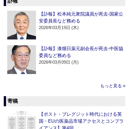
訃報
【訃報】松本純元衆院議員が死去‐国家公
安委員長など務める
2026年03月19日 (木)
【訃報】漆畑日薬元副会長が死去‐中医協
委員など務める
2026年03月09日 (月)
もっと見る »
寄稿
【ポスト・ブレグジット時代における英
国・EUの医薬品市場アクセスとコンプラ
イアンス】第4回…