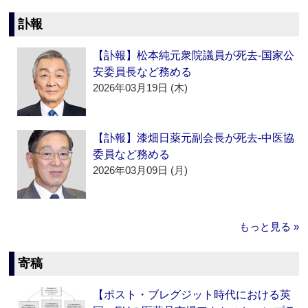
訃報
【訃報】松本純元衆院議員が死去‐国家公
安委員長など務める
2026年03月19日 (木)
【訃報】漆畑日薬元副会長が死去‐中医協
委員など務める
2026年03月09日 (月)
もっと見る »
寄稿
【ポスト・ブレグジット時代における英