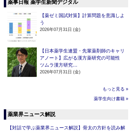
薬事日報 薬学生新聞デジタル
【薬ゼミ国試対策】計算問題を意識しよ
う
2026年07月31日 (金)
【日本薬学生連盟・先輩薬剤師のキャリ
アノート】広がる漢方薬研究の可能性
ツムラ漢方研究…
2026年07月31日 (金)
もっと見る »
薬学生向け書籍 »
薬業界ニュース解説
【対話で学ぶ薬業界ニュース解説】骨太の方針を読み解