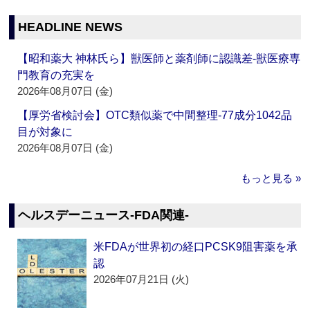
HEADLINE NEWS
【昭和薬大 神林氏ら】獣医師と薬剤師に認識差‐獣医療専
門教育の充実を
2026年08月07日 (金)
【厚労省検討会】OTC類似薬で中間整理‐77成分1042品
目が対象に
2026年08月07日 (金)
もっと見る »
ヘルスデーニュース‐FDA関連‐
米FDAが世界初の経口PCSK9阻害薬を承
認
2026年07月21日 (火)