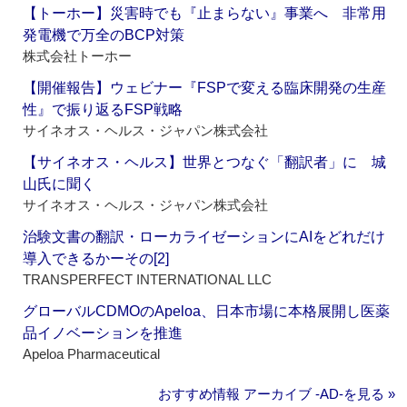
【トーホー】災害時でも『止まらない』事業へ 非常用
発電機で万全のBCP対策
株式会社トーホー
【開催報告】ウェビナー『FSPで変える臨床開発の生産
性』で振り返るFSP戦略
サイネオス・ヘルス・ジャパン株式会社
【サイネオス・ヘルス】世界とつなぐ「翻訳者」に 城
山氏に聞く
サイネオス・ヘルス・ジャパン株式会社
治験文書の翻訳・ローカライゼーションにAIをどれだけ
導入できるかーその[2]
TRANSPERFECT INTERNATIONAL LLC
グローバルCDMOのApeloa、日本市場に本格展開し医薬
品イノベーションを推進
Apeloa Pharmaceutical
おすすめ情報 アーカイブ ‐AD‐を見る »