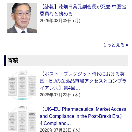
【訃報】漆畑日薬元副会長が死去‐中医協
委員など務める
2026年03月09日 (月)
もっと見る »
寄稿
【ポスト・ブレグジット時代における英
国・EUの医薬品市場アクセスとコンプラ
イアンス】第4回…
2026年07月23日 (木)
【UK–EU Pharmaceutical Market Access
and Compliance in the Post-Brexit Era】
4.Complianc…
2026年07月23日 (木)