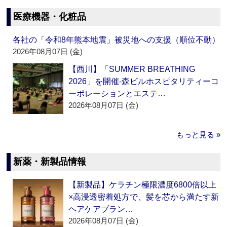
医療機器・化粧品
各社の「令和8年熊本地震」被災地への支援（順位不動）
2026年08月07日 (金)
【西川】「SUMMER BREATHING
2026」を開催‐森ビルホスピタリティーコ
ーポレーションとエステ…
2026年08月07日 (金)
もっと見る »
新薬・新製品情報
【新製品】ケラチン極限濃度6800倍以上
×高浸透密着処方で、髪を芯から満たす新
ヘアケアブラン…
2026年08月07日 (金)