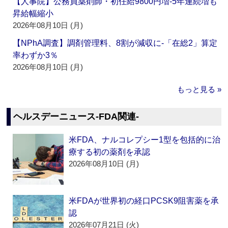
【人事院】公務員薬剤師・初任給9800円増‐5年連続増も
昇給幅縮小
2026年08月10日 (月)
【NPhA調査】調剤管理料、8割が減収に‐「在総2」算定
率わずか3％
2026年08月10日 (月)
もっと見る »
ヘルスデーニュース‐FDA関連‐
米FDA、ナルコレプシー1型を包括的に治
療する初の薬剤を承認
2026年08月10日 (月)
米FDAが世界初の経口PCSK9阻害薬を承
認
2026年07月21日 (火)