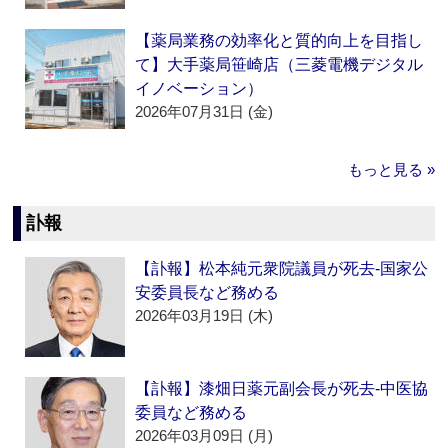
【薬局業務の効率化と質的向上を目指し
て】大手薬局笹崎店（三菱電機デジタル
イノベーション）
2026年07月31日 (金)
もっと見る »
訃報
【訃報】松本純元衆院議員が死去‐国家公
安委員長など務める
2026年03月19日 (木)
【訃報】漆畑日薬元副会長が死去‐中医協
委員など務める
2026年03月09日 (月)