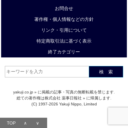
お問合せ
著作権・個人情報などの方針
リンク・引用について
特定商取引法に基づく表示
終了カテゴリー
検 索
yakuji.co.jp
» に掲載の記事・写真の無断転載を禁じます.
総ての著作権は
株式会社 薬事日報社
» に帰属します.
(C) 1997-2026 Yakuji Nippo, Limited
TOP
∧
∨