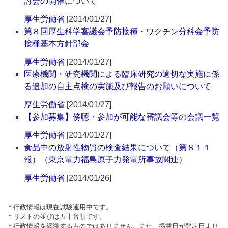
討会の開催について
厚生労働省
[2014/01/27]
第８回厚生科学審議会予防接種・ワクチン分科会予防
接種基本方針部会
厚生労働省
[2014/01/27]
医療機関・研究機関による臨床研究の適切な実施に係
る追加の自主点検の実施及び報告のお願いについて
厚生労働省
[2014/01/27]
【参加募集】傍聴・参加が可能な審議会等の会議一覧
厚生労働省
[2014/01/27]
食品中の放射性物質の検査結果について（第８１１
報）（東京電力福島原子力発電所事故関連）
厚生労働省
[2014/01/26]
＊行政情報は現在試験運用中です。
＊リストの並びは五十音順です。
＊行政情報を網羅するものではありません。また、掲載日が発表日より