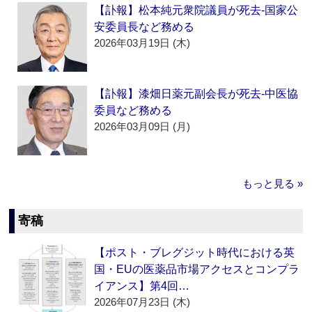
【訃報】松本純元衆院議員が死去‐国家公
安委員長など務める
2026年03月19日 (木)
【訃報】漆畑日薬元副会長が死去‐中医協
委員など務める
2026年03月09日 (月)
もっと見る »
寄稿
【ポスト・ブレグジット時代における英
国・EUの医薬品市場アクセスとコンプラ
イアンス】第4回…
2026年07月23日 (木)