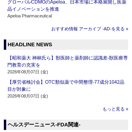
グローバルCDMOのApeloa、日本市場に本格展開し医薬
品イノベーションを推進
Apeloa Pharmaceutical
おすすめ情報 アーカイブ ‐AD‐を見る »
HEADLINE NEWS
【昭和薬大 神林氏ら】獣医師と薬剤師に認識差‐獣医療専
門教育の充実を
2026年08月07日 (金)
【厚労省検討会】OTC類似薬で中間整理‐77成分1042品
目が対象に
2026年08月07日 (金)
もっと見る »
ヘルスデーニュース‐FDA関連‐