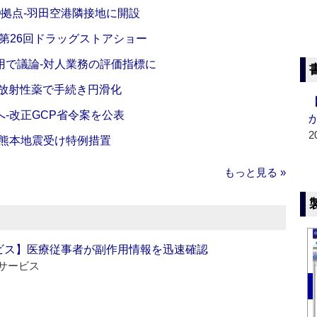
O拠点‐羽田空港隣接地に開設
‐第26回ドラッグストアショー
活用で議論‐対人業務の評価指標に
‐放射性薬で手続き円滑化
‐改正GCP省令案を公表
2
‐熊本地震受け特例措置
もっと見る »
ビス】医療従事者が副作用情報を迅速確認
サービス