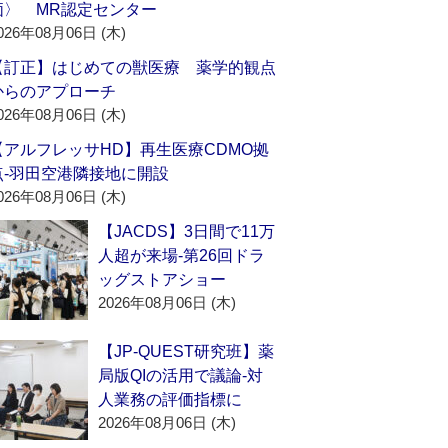
価〉 MR認定センター
026年08月06日 (木)
【訂正】はじめての獣医療 薬学的観点
からのアプローチ
026年08月06日 (木)
【アルフレッサHD】再生医療CDMO拠
点‐羽田空港隣接地に開設
026年08月06日 (木)
【JACDS】3日間で11万
人超が来場‐第26回ドラ
ッグストアショー
2026年08月06日 (木)
【JP-QUEST研究班】薬
局版QIの活用で議論‐対
人業務の評価指標に
2026年08月06日 (木)