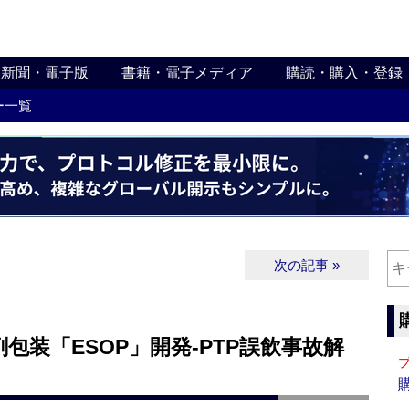
新聞・電子版
書籍・電子メディア
購読・購入・登録
ー一覧
次の記事 »
包装「ESOP」開発‐PTP誤飲事故解