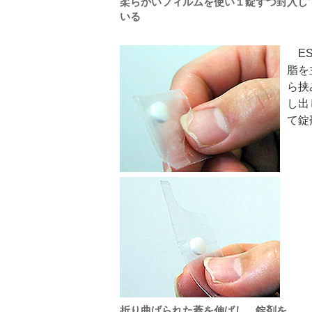
柔らかいフィルムを使い１錠ずつ封入し
いる
ESO
脂を
ら挟
し出
て錠
折り曲げられた蓋を伸ばし、錠剤を