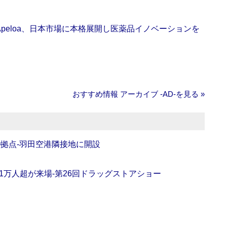
Apeloa、日本市場に本格展開し医薬品イノベーションを
おすすめ情報 アーカイブ ‐AD‐を見る »
O拠点‐羽田空港隣接地に開設
11万人超が来場‐第26回ドラッグストアショー