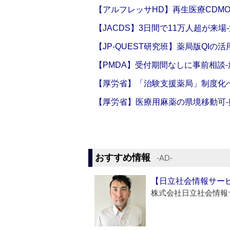
【アルフレッサHD】再生医療CDM
【JACDS】3日間で11万人超が来場
【JP-QUEST研究班】薬局版QIの
【PMDA】受付期間なしに事前相談
【厚労省】「治験支援薬局」制度化へ
【厚労省】医療用麻薬の県境移動可
おすすめ情報
‐AD‐
【日立社会情報サー
株式会社日立社会情報