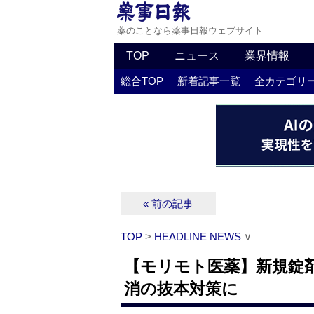
薬のことなら薬事日報ウェブサイト
TOP
ニュース
業界情報
総合TOP
新着記事一覧
全カテゴリ
« 前の記事
TOP
>
HEADLINE NEWS
∨
【モリモト医薬】新規錠剤
消の抜本対策に