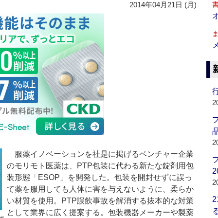
2014年04月21日 (月)
行
2
品
2
服薬イノベーションを社是に掲げるベンチャー企業
のモリモト医薬は、PTP包装に代わる新たな錠剤用包
2
装形態「ESOP」を開発した。包装を開封せずに誤っ
2
て薬を服用しても人体に害を与えないように、柔らか
い材質を使用。PTP誤飲事故を解消する抜本的な対策
として業界に広く提案する。包装機器メーカーや製薬