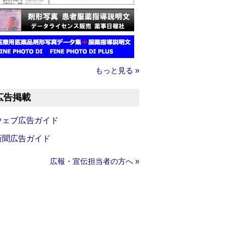
もっと見る »
広告掲載
ウェブ広告ガイド
新聞広告ガイド
広報・宣伝担当者の方へ »