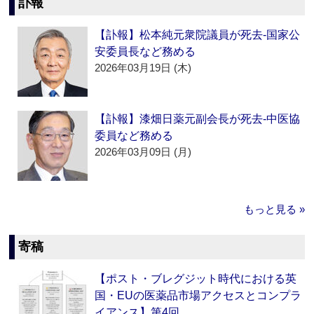
訃報
【訃報】松本純元衆院議員が死去‐国家公
安委員長など務める
2026年03月19日 (木)
【訃報】漆畑日薬元副会長が死去‐中医協
委員など務める
2026年03月09日 (月)
もっと見る »
寄稿
【ポスト・ブレグジット時代における英
国・EUの医薬品市場アクセスとコンプラ
イアンス】第4回…