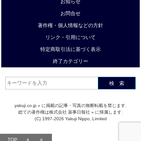
お知らせ
お問合せ
著作権・個人情報などの方針
リンク・引用について
特定商取引法に基づく表示
終了カテゴリー
検 索
yakuji.co.jp
» に掲載の記事・写真の無断転載を禁じます.
総ての著作権は
株式会社 薬事日報社
» に帰属します.
(C) 1997-2026 Yakuji Nippo, Limited
TOP
∧
∨