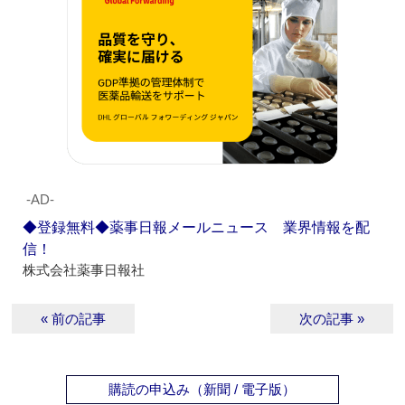
‐AD‐
◆登録無料◆薬事日報メールニュース 業界情報を配
信！
株式会社薬事日報社
« 前の記事
次の記事 »
購読の申込み（新聞 / 電子版）