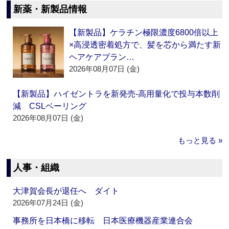
新薬・新製品情報
【新製品】ケラチン極限濃度6800倍以上
×高浸透密着処方で、髪を芯から満たす新
ヘアケアブラン…
2026年08月07日 (金)
【新製品】ハイゼントラを新発売‐高用量化で投与本数削
減 CSLベーリング
2026年08月07日 (金)
もっと見る »
人事・組織
大津賀会長が退任へ ダイト
2026年07月24日 (金)
事務所を日本橋に移転 日本医療機器産業連合会