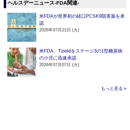
ヘルスデーニュース‐FDA関連‐
米FDAが世界初の経口PCSK9阻害薬を承
認
2026年07月21日 (火)
米FDA、Tzieldをステージ3の1型糖尿病
の小児に迅速承認
2026年07月07日 (火)
もっと見る »