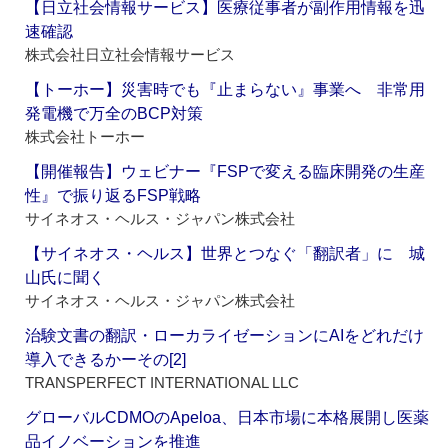
【日立社会情報サービス】医療従事者が副作用情報を迅
速確認
株式会社日立社会情報サービス
【トーホー】災害時でも『止まらない』事業へ 非常用
発電機で万全のBCP対策
株式会社トーホー
【開催報告】ウェビナー『FSPで変える臨床開発の生産
性』で振り返るFSP戦略
サイネオス・ヘルス・ジャパン株式会社
【サイネオス・ヘルス】世界とつなぐ「翻訳者」に 城
山氏に聞く
サイネオス・ヘルス・ジャパン株式会社
治験文書の翻訳・ローカライゼーションにAIをどれだけ
導入できるかーその[2]
TRANSPERFECT INTERNATIONAL LLC
グローバルCDMOのApeloa、日本市場に本格展開し医薬
品イノベーションを推進