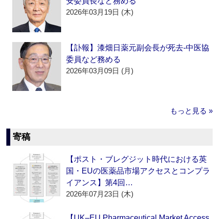
安委員長など務める
2026年03月19日 (木)
【訃報】漆畑日薬元副会長が死去‐中医協
委員など務める
2026年03月09日 (月)
もっと見る »
寄稿
【ポスト・ブレグジット時代における英
国・EUの医薬品市場アクセスとコンプラ
イアンス】第4回…
2026年07月23日 (木)
【UK–EU Pharmaceutical Market Access