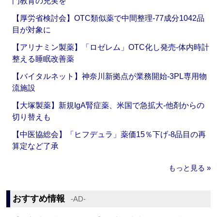
門教育の充実を
【厚労省検討会】OTC類似薬で中間整理‐77成分1042品
目が対象に
【アリナミン製薬】「ロゼレム」OTC化し発売‐体内時計
整える睡眠改善薬
【バイタルネット】神奈川新拠点が業務開始‐3PL専用物
流施設
【大塚製薬】新規IgA腎症薬、米国で急拡大‐他剤からの
切り替えも
【中医協総会】「ヒフデュラ」薬価15％下げ‐8品目の再
算定など了承
もっと見る »
おすすめ情報
‐AD‐