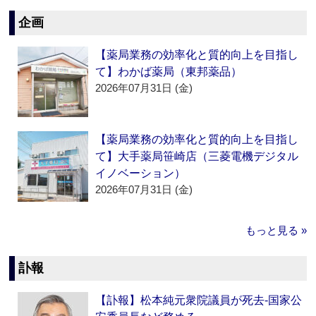
企画
【薬局業務の効率化と質的向上を目指し
て】わかば薬局（東邦薬品）
2026年07月31日 (金)
【薬局業務の効率化と質的向上を目指し
て】大手薬局笹崎店（三菱電機デジタル
イノベーション）
2026年07月31日 (金)
もっと見る »
訃報
【訃報】松本純元衆院議員が死去‐国家公