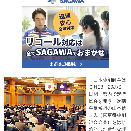
日本薬剤師会は
６月28、29の２
日間、都内で定時
総会を開き、次期
会長候補の山本信
夫氏（東京都薬剤
師会会長）をはじ
めとした新たな理