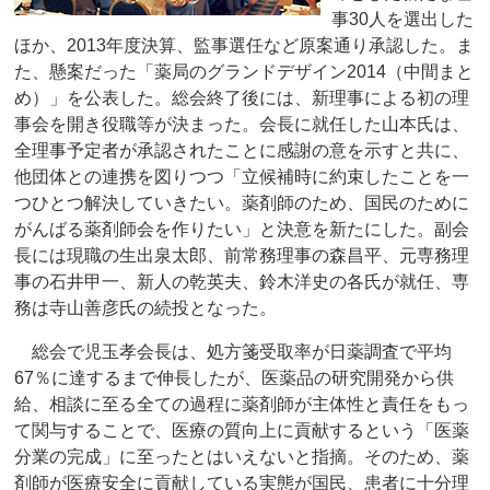
事30人を選出した
ほか、2013年度決算、監事選任など原案通り承認した。ま
た、懸案だった「薬局のグランドデザイン2014（中間まと
め）」を公表した。総会終了後には、新理事による初の理
事会を開き役職等が決まった。会長に就任した山本氏は、
全理事予定者が承認されたことに感謝の意を示すと共に、
他団体との連携を図りつつ「立候補時に約束したことを一
つひとつ解決していきたい。薬剤師のため、国民のために
がんばる薬剤師会を作りたい」と決意を新たにした。副会
長には現職の生出泉太郎、前常務理事の森昌平、元専務理
事の石井甲一、新人の乾英夫、鈴木洋史の各氏が就任、専
務は寺山善彦氏の続投となった。
総会で児玉孝会長は、処方箋受取率が日薬調査で平均
67％に達するまで伸長したが、医薬品の研究開発から供
給、相談に至る全ての過程に薬剤師が主体性と責任をもっ
て関与することで、医療の質向上に貢献するという「医薬
分業の完成」に至ったとはいえないと指摘。そのため、薬
剤師が医療安全に貢献している実態が国民、患者に十分理