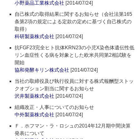
小野薬品工業株式会社
[2014/07/24]
自己株式の取得結果に関するお知らせ（会社法第165
条第2項の規定による定款の定めに基づく自己株式の
取得）
科研製薬株式会社
[2014/07/24]
抗FGF23完全ヒト抗体KRN23の小児X染色体遺伝性低
リン血症性くる病を対象とした欧米共同第2相試験を
開始
協和発酵キリン株式会社
[2014/07/24]
当社の取締役及び執行役員に対する株式報酬型ストッ
クオプション割当に関するお知らせ
沢井製薬株式会社
[2014/07/24]
組織改正・人事についてのお知らせ
中外製薬株式会社
[2014/07/24]
Ｆ．ホフマン・ラ・ロシュの2014年12月期中間決算
発表について