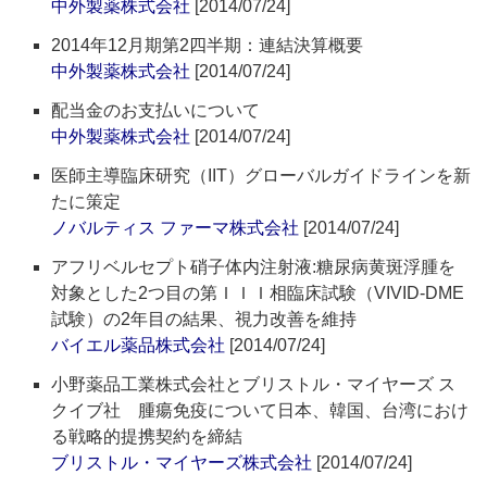
中外製薬株式会社
[2014/07/24]
2014年12月期第2四半期：連結決算概要
中外製薬株式会社
[2014/07/24]
配当金のお支払いについて
中外製薬株式会社
[2014/07/24]
医師主導臨床研究（IIT）グローバルガイドラインを新
たに策定
ノバルティス ファーマ株式会社
[2014/07/24]
アフリベルセプト硝子体内注射液:糖尿病黄斑浮腫を
対象とした2つ目の第ＩＩＩ相臨床試験（VIVID-DME
試験）の2年目の結果、視力改善を維持
バイエル薬品株式会社
[2014/07/24]
小野薬品工業株式会社とブリストル・マイヤーズ ス
クイブ社 腫瘍免疫について日本、韓国、台湾におけ
る戦略的提携契約を締結
ブリストル・マイヤーズ株式会社
[2014/07/24]