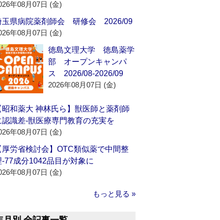
026年08月07日 (金)
埼玉県病院薬剤師会 研修会 2026/09
026年08月07日 (金)
徳島文理大学 徳島薬学
部 オープンキャンパ
ス 2026/08-2026/09
2026年08月07日 (金)
【昭和薬大 神林氏ら】獣医師と薬剤師
に認識差‐獣医療専門教育の充実を
026年08月07日 (金)
【厚労省検討会】OTC類似薬で中間整
理‐77成分1042品目が対象に
026年08月07日 (金)
もっと見る »