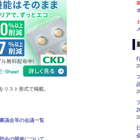
行
2
品
をリスト形式で掲載。
2
2
2
審議会等の会議一覧
会
部会の開催について