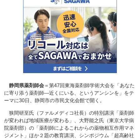
静岡県薬剤師会
＝第47回東海薬剤師学術大会を「あなた
に寄り添う薬剤師―近くにいる、というアンシンを」をテ
ーマに30日、静岡市の市民文化会館で開く。
狭間研至氏（ファルメディコ社長）の特別講演「薬剤師
が変われば地域医療が変わる」、大野能之氏（東京大学病
院薬剤部）の「薬剤師によるこれからの薬物相互作用マネ
ジメント」ほか２題の教育講演、シンポジウム「超高齢社