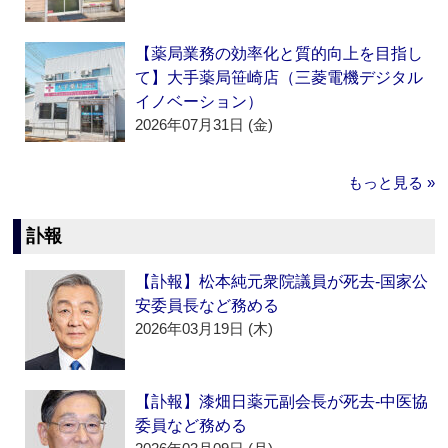
【薬局業務の効率化と質的向上を目指し
て】大手薬局笹崎店（三菱電機デジタル
イノベーション）
2026年07月31日 (金)
もっと見る »
訃報
【訃報】松本純元衆院議員が死去‐国家公
安委員長など務める
2026年03月19日 (木)
【訃報】漆畑日薬元副会長が死去‐中医協
委員など務める