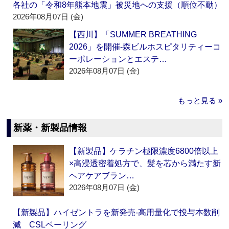
各社の「令和8年熊本地震」被災地への支援（順位不動）
2026年08月07日 (金)
【西川】「SUMMER BREATHING
2026」を開催‐森ビルホスピタリティーコ
ーポレーションとエステ…
2026年08月07日 (金)
もっと見る »
新薬・新製品情報
【新製品】ケラチン極限濃度6800倍以上
×高浸透密着処方で、髪を芯から満たす新
ヘアケアブラン…
2026年08月07日 (金)
【新製品】ハイゼントラを新発売‐高用量化で投与本数削
減 CSLベーリング