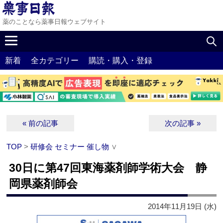
薬のことなら薬事日報ウェブサイト
新着
全カテゴリー
購読・購入・登録
« 前の記事
次の記事 »
TOP
>
研修会 セミナー 催し物
∨
30日に第47回東海薬剤師学術大会 静
岡県薬剤師会
2014年11月19日 (水)