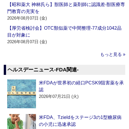
【昭和薬大 神林氏ら】獣医師と薬剤師に認識差‐獣医療専
門教育の充実を
2026年08月07日 (金)
【厚労省検討会】OTC類似薬で中間整理‐77成分1042品
目が対象に
2026年08月07日 (金)
もっと見る »
ヘルスデーニュース‐FDA関連‐
米FDAが世界初の経口PCSK9阻害薬を承
認
2026年07月21日 (火)
米FDA、Tzieldをステージ3の1型糖尿病
の小児に迅速承認