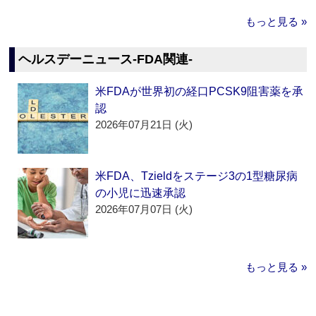
もっと見る »
ヘルスデーニュース‐FDA関連‐
米FDAが世界初の経口PCSK9阻害薬を承
認
2026年07月21日 (火)
米FDA、Tzieldをステージ3の1型糖尿病
の小児に迅速承認
2026年07月07日 (火)
もっと見る »