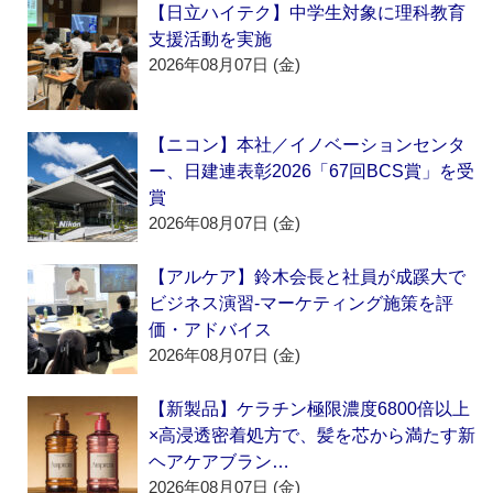
【日立ハイテク】中学生対象に理科教育
支援活動を実施
2026年08月07日 (金)
【ニコン】本社／イノベーションセンタ
ー、日建連表彰2026「67回BCS賞」を受
賞
2026年08月07日 (金)
【アルケア】鈴木会長と社員が成蹊大で
ビジネス演習‐マーケティング施策を評
価・アドバイス
2026年08月07日 (金)
【新製品】ケラチン極限濃度6800倍以上
×高浸透密着処方で、髪を芯から満たす新
ヘアケアブラン…
2026年08月07日 (金)