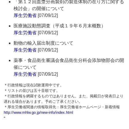
「第１２回血漿分画製剤の製造体制の在り方に関する
検討会」の開催について
厚生労働省
[07/09/12]
医療施設動態調査（平成１９年６月末概数）
厚生労働省
[07/09/12]
動物の輸入届出制度について
厚生労働省
[07/09/12]
薬事・食品衛生審議会食品衛生分科会添加物部会の開
催について
厚生労働省
[07/09/12]
＊行政情報は現在試験運用中です。
＊リストの並びは五十音順です。
＊行政情報を網羅するものではありません。また、掲載日が発表日より
遅れる場合があります。予めご了承ください。
＊厚生労働省関連の情報取得先：厚生労働省ホームページ・新着情報
http://www.mhlw.go.jp/new-info/index.html
“