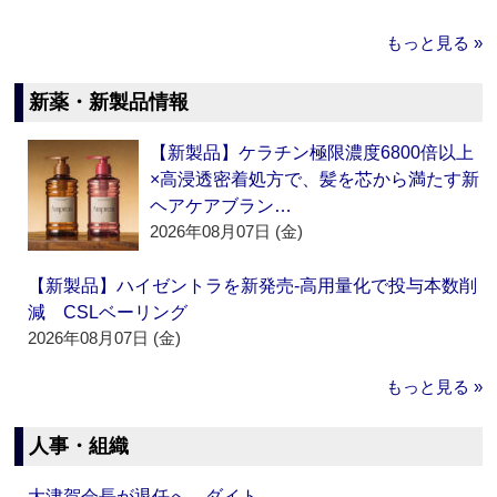
もっと見る »
新薬・新製品情報
【新製品】ケラチン極限濃度6800倍以上
×高浸透密着処方で、髪を芯から満たす新
ヘアケアブラン…
2026年08月07日 (金)
【新製品】ハイゼントラを新発売‐高用量化で投与本数削
減 CSLベーリング
2026年08月07日 (金)
もっと見る »
人事・組織
大津賀会長が退任へ ダイト