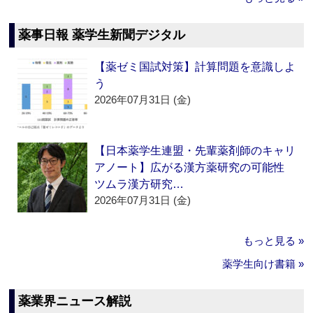
薬事日報 薬学生新聞デジタル
【薬ゼミ国試対策】計算問題を意識しよ
う
2026年07月31日 (金)
【日本薬学生連盟・先輩薬剤師のキャリ
アノート】広がる漢方薬研究の可能性
ツムラ漢方研究…
2026年07月31日 (金)
もっと見る »
薬学生向け書籍 »
薬業界ニュース解説