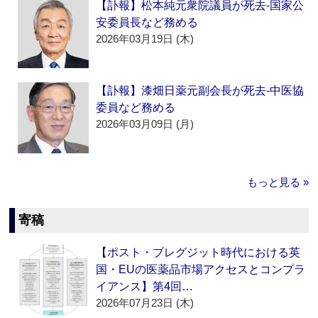
【訃報】松本純元衆院議員が死去‐国家公
安委員長など務める
2026年03月19日 (木)
【訃報】漆畑日薬元副会長が死去‐中医協
委員など務める
2026年03月09日 (月)
もっと見る »
寄稿
【ポスト・ブレグジット時代における英
国・EUの医薬品市場アクセスとコンプラ
イアンス】第4回…
2026年07月23日 (木)