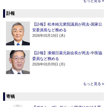
もっと見る »
訃報
【訃報】松本純元衆院議員が死去‐国家公
安委員長など務める
2026年03月19日 (木)
【訃報】漆畑日薬元副会長が死去‐中医協
委員など務める
2026年03月09日 (月)
もっと見る »
寄稿