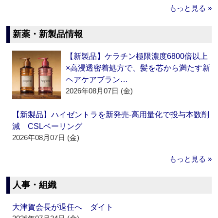
もっと見る »
新薬・新製品情報
【新製品】ケラチン極限濃度6800倍以上
×高浸透密着処方で、髪を芯から満たす新
ヘアケアブラン…
2026年08月07日 (金)
【新製品】ハイゼントラを新発売‐高用量化で投与本数削
減 CSLベーリング
2026年08月07日 (金)
もっと見る »
人事・組織
大津賀会長が退任へ ダイト