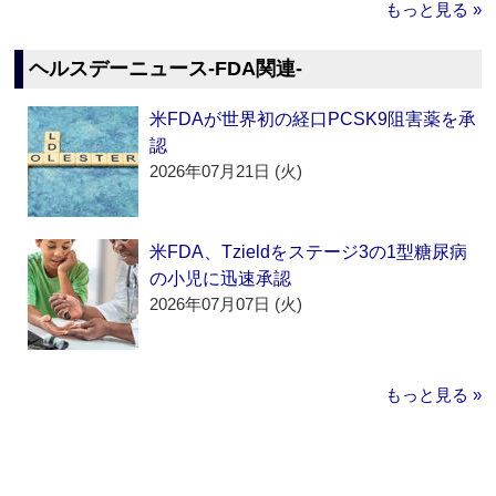
もっと見る »
ヘルスデーニュース‐FDA関連‐
米FDAが世界初の経口PCSK9阻害薬を承
認
2026年07月21日 (火)
米FDA、Tzieldをステージ3の1型糖尿病
の小児に迅速承認
2026年07月07日 (火)
もっと見る »