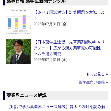
薬事日報 薬学生新聞デジタル
【薬ゼミ国試対策】計算問題を意識しよ
う
2026年07月31日 (金)
【日本薬学生連盟・先輩薬剤師のキャリ
アノート】広がる漢方薬研究の可能性
ツムラ漢方研究…
2026年07月31日 (金)
もっと見る »
薬学生向け書籍 »
薬業界ニュース解説
【対話で学ぶ薬業界ニュース解説】骨太の方針を読み解