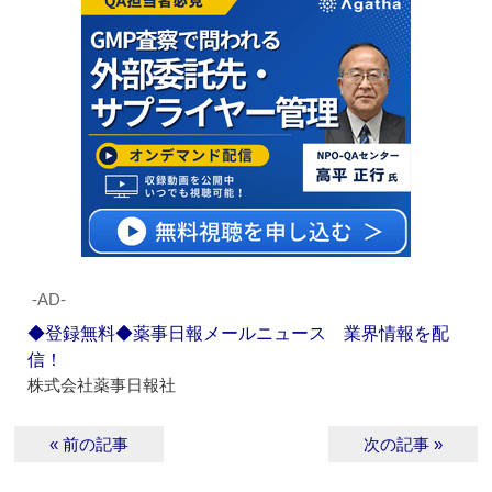
‐AD‐
◆登録無料◆薬事日報メールニュース 業界情報を配
信！
株式会社薬事日報社
« 前の記事
次の記事 »