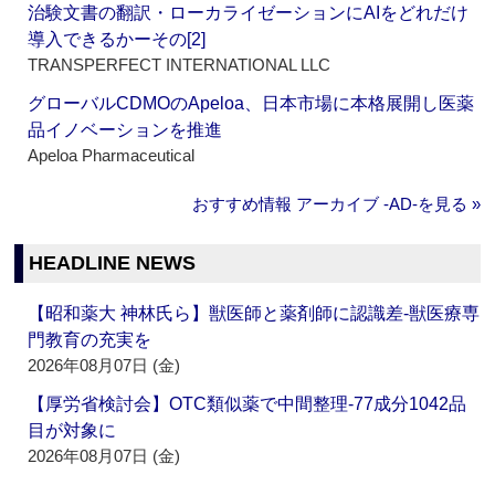
治験文書の翻訳・ローカライゼーションにAIをどれだけ
導入できるかーその[2]
TRANSPERFECT INTERNATIONAL LLC
グローバルCDMOのApeloa、日本市場に本格展開し医薬
品イノベーションを推進
Apeloa Pharmaceutical
おすすめ情報 アーカイブ ‐AD‐を見る »
HEADLINE NEWS
【昭和薬大 神林氏ら】獣医師と薬剤師に認識差‐獣医療専
門教育の充実を
2026年08月07日 (金)
【厚労省検討会】OTC類似薬で中間整理‐77成分1042品
目が対象に
2026年08月07日 (金)