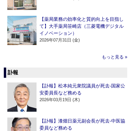
【薬局業務の効率化と質的向上を目指し
て】大手薬局笹崎店（三菱電機デジタル
イノベーション）
2026年07月31日 (金)
もっと見る »
訃報
【訃報】松本純元衆院議員が死去‐国家公
安委員長など務める
2026年03月19日 (木)
【訃報】漆畑日薬元副会長が死去‐中医協
委員など務める