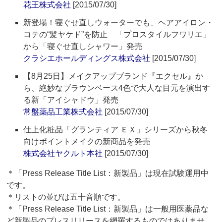
花王株式会社
[2015/07/30]
新登場！寝ぐせ直しウォーターでも、ヘアアイロン・
コテの“髪ヤケド”を防止 「プロスタイルフワリエ」
から「寝ぐせ直しシャワー」発売
クラシエホールディングス株式会社
[2015/07/30]
【8月25日】メイクアップブランド『エクセル』か
ら、絶妙なブラウンベース4色で大人な目元を演出す
る新「アイシャドウ」発売
常盤薬品工業株式会社
[2015/07/30]
仕上化粧品「グランティア ＥＸ」シリーズから秋冬
向けポイントメイクの新商品を発売
株式会社ヤクルト本社
[2015/07/30]
＊「Press Release Title List：新製品」は現在試験運用中
です。
＊リストの並びは五十音順です。
＊「Press Release Title List：新製品」は一般用医薬品な
ど新製品のプレスリリースを網羅するものではありませ