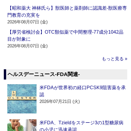
【昭和薬大 神林氏ら】獣医師と薬剤師に認識差‐獣医療専
門教育の充実を
2026年08月07日 (金)
【厚労省検討会】OTC類似薬で中間整理‐77成分1042品
目が対象に
2026年08月07日 (金)
もっと見る »
ヘルスデーニュース‐FDA関連‐
米FDAが世界初の経口PCSK9阻害薬を承
認
2026年07月21日 (火)
米FDA、Tzieldをステージ3の1型糖尿病
の小児に迅速承認