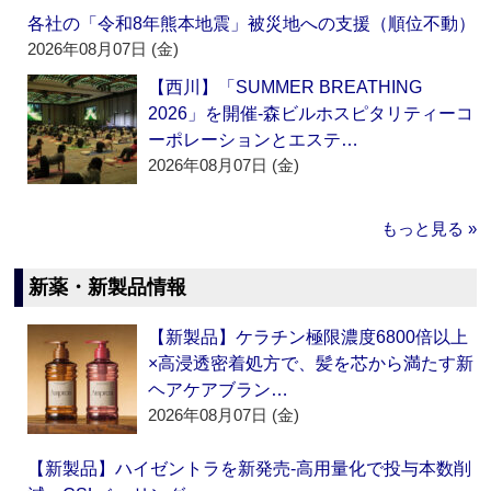
各社の「令和8年熊本地震」被災地への支援（順位不動）
2026年08月07日 (金)
【西川】「SUMMER BREATHING
2026」を開催‐森ビルホスピタリティーコ
ーポレーションとエステ…
2026年08月07日 (金)
もっと見る »
新薬・新製品情報
【新製品】ケラチン極限濃度6800倍以上
×高浸透密着処方で、髪を芯から満たす新
ヘアケアブラン…
2026年08月07日 (金)
【新製品】ハイゼントラを新発売‐高用量化で投与本数削